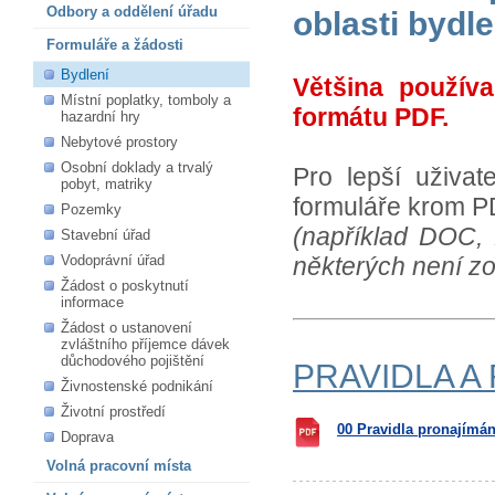
Odbory a oddělení úřadu
oblasti bydle
Formuláře a žádosti
Bydlení
Většina používa
Místní poplatky, tomboly a
formátu PDF.
hazardní hry
Nebytové prostory
Osobní doklady a trvalý
Pro lepší uživat
pobyt, matriky
formuláře krom PD
Pozemky
(například DOC
Stavební úřad
Vodoprávní úřad
některých není z
Žádost o poskytnutí
informace
Žádost o ustanovení
zvláštního příjemce dávek
důchodového pojištění
PRAVIDLA A
Živnostenské podnikání
Životní prostředí
00 Pravidla pronajímán
Doprava
Volná pracovní místa