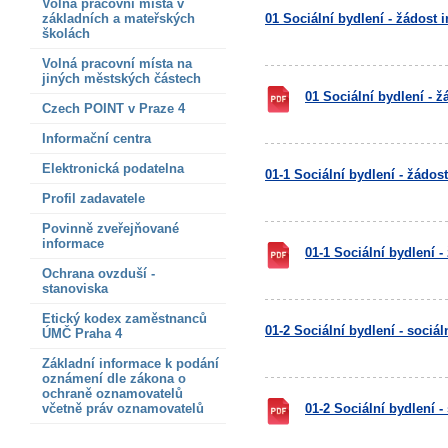
Volná pracovní místa v
základních a mateřských
01 Sociální bydlení - žádost 
školách
Volná pracovní místa na
jiných městských částech
01 Sociální bydlení - ž
Czech POINT v Praze 4
Informační centra
Elektronická podatelna
01-1 Sociální bydlení - žádo
Profil zadavatele
Povinně zveřejňované
informace
01-1 Sociální bydlení 
Ochrana ovzduší -
stanoviska
Etický kodex zaměstnanců
01-2 Sociální bydlení - sociá
ÚMČ Praha 4
Základní informace k podání
oznámení dle zákona o
ochraně oznamovatelů
včetně práv oznamovatelů
01-2 Sociální bydlení 