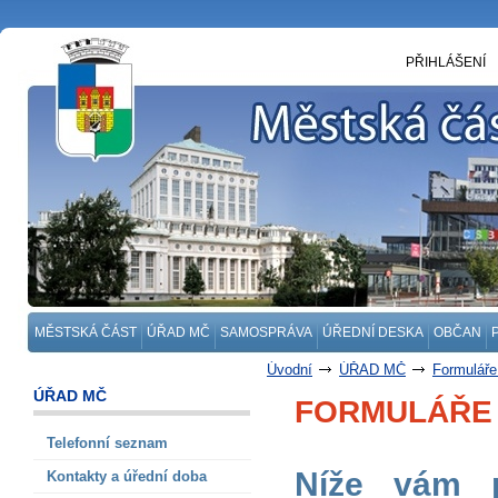
PŘIHLÁŠENÍ
MĚSTSKÁ ČÁST
ÚŘAD MČ
SAMOSPRÁVA
ÚŘEDNÍ DESKA
OBČAN
Úvodní
ÚŘAD MČ
Formuláře
ÚŘAD MČ
FORMULÁŘE 
Telefonní seznam
Níže vám p
Kontakty a úřední doba