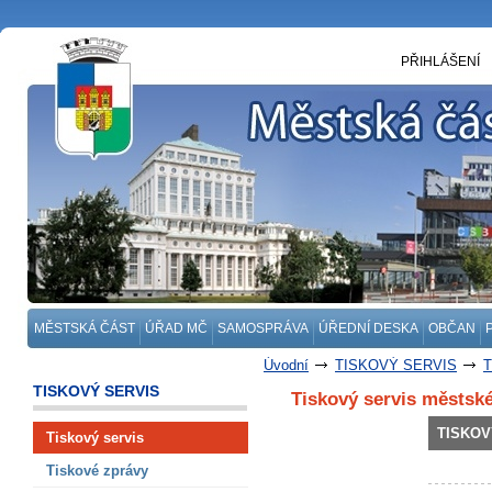
PŘIHLÁŠENÍ
MĚSTSKÁ ČÁST
ÚŘAD MČ
SAMOSPRÁVA
ÚŘEDNÍ DESKA
OBČAN
Úvodní
TISKOVÝ SERVIS
T
TISKOVÝ SERVIS
Tiskový servis městské
TISKOV
Tiskový servis
Tiskové zprávy