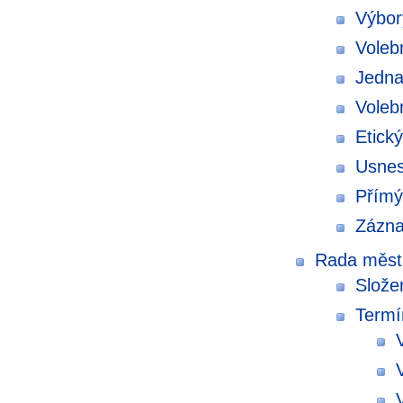
Výbor
Voleb
Jedna
Volebn
Etick
Usnes
Přímý
Zázna
Rada městs
Slože
Termí