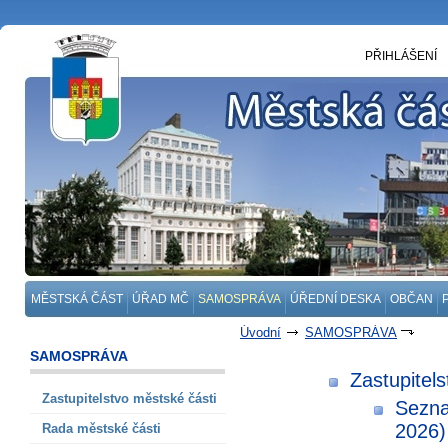
PŘIHLÁŠENÍ
MĚSTSKÁ ČÁST
ÚŘAD MČ
SAMOSPRÁVA
ÚŘEDNÍ DESKA
OBČAN
Úvodní
SAMOSPRÁVA
SAMOSPRÁVA
Zastupitel
Zastupitelstvo městské části
Sezna
2026)
Rada městské části