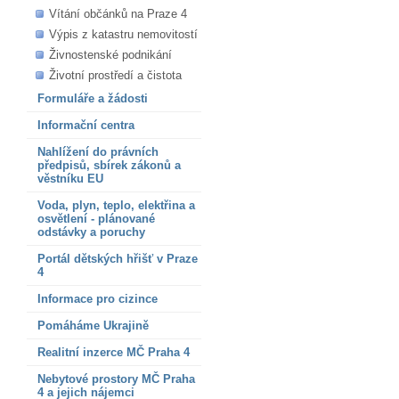
Vítání občánků na Praze 4
Výpis z katastru nemovitostí
Živnostenské podnikání
Životní prostředí a čistota
Formuláře a žádosti
Informační centra
Nahlížení do právních
předpisů, sbírek zákonů a
věstníku EU
Voda, plyn, teplo, elektřina a
osvětlení - plánované
odstávky a poruchy
Portál dětských hřišť v Praze
4
Informace pro cizince
Pomáháme Ukrajině
Realitní inzerce MČ Praha 4
Nebytové prostory MČ Praha
4 a jejich nájemci