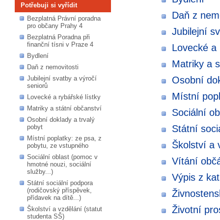
Potřebuji si vyřídit
Daň z nemo
Bezplatná Právní poradna
pro občany Prahy 4
Jubilejní s
Bezplatná Poradna při
finanční tísni v Praze 4
Lovecké a 
Bydlení
Matriky a s
Daň z nemovitosti
Jubilejní svatby a výročí
Osobní dok
seniorů
Místní pop
Lovecké a rybářské lístky
Matriky a státní občanství
Sociální ob
Osobní doklady a trvalý
pobyt
Státní soci
Místní poplatky: ze psa, z
Školství a 
pobytu, ze vstupného
Sociální oblast (pomoc v
Vítání obč
hmotné nouzi, sociální
služby...)
Výpis z ka
Státní sociální podpora
(rodičovský příspěvek,
Živnostens
přídavek na dítě...)
Životní pro
Školství a vzdělání (statut
studenta SŠ)