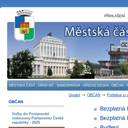
PŘIHLÁŠENÍ
MĚSTSKÁ ČÁST
ÚŘAD MČ
SAMOSPRÁVA
ÚŘEDNÍ DESKA
OBČAN
Úvodní
OBČAN
Potřebuji si 
OBČAN
Bezplatná 
Volby do Poslanecké
Bezplatná P
sněmovny Parlamentu České
republiky - 2025
Bydlení