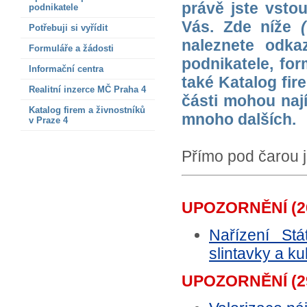
právě jste vsto
podnikatele
Vás. Zde níže
Potřebuji si vyřídit
naleznete odka
Formuláře a žádosti
podnikatele, for
Informační centra
také Katalog fir
Realitní inzerce MČ Praha 4
části mohou nají
Katalog firem a živnostníků
mnoho dalších.
v Praze 4
Přímo pod čarou j
UPOZORNĚNÍ (26.
Nařízení Stá
slintavky a k
UPOZORNĚNÍ (29.