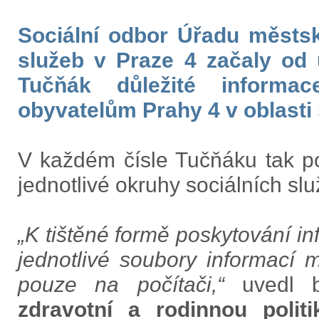
Sociální odbor Úřadu městsk
služeb v Praze 4 začaly od 
Tučňák důležité informa
obyvatelům Prahy 4 v oblasti s
V každém čísle Tučňáku tak po
jednotlivé okruhy sociálních slu
„K tištěné formě poskytování inf
jednotlivé soubory informací m
pouze na počítači,“
uvedl 
zdravotní a rodinnou polit