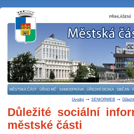
PŘIHLÁŠENÍ
MĚSTSKÁ ČÁST
ÚŘAD MČ
SAMOSPRÁVA
ÚŘEDNÍ DESKA
OBČAN
Úvodní
SENIORWEB
Důleži
Důležité sociální inf
městské části