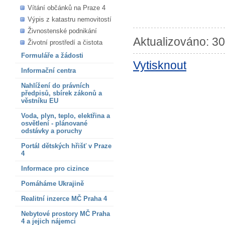
Vítání občánků na Praze 4
Výpis z katastru nemovitostí
Živnostenské podnikání
Aktualizováno: 30
Životní prostředí a čistota
Formuláře a žádosti
Vytisknout
Informační centra
Nahlížení do právních
předpisů, sbírek zákonů a
věstníku EU
Voda, plyn, teplo, elektřina a
osvětlení - plánované
odstávky a poruchy
Portál dětských hřišť v Praze
4
Informace pro cizince
Pomáháme Ukrajině
Realitní inzerce MČ Praha 4
Nebytové prostory MČ Praha
4 a jejich nájemci