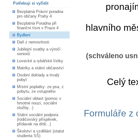
Potřebuji si vyřídit
pronají
Bezplatná Právní poradna
pro občany Prahy 4
Bezplatná Poradna při
hlavního mě
finanční tísni v Praze 4
Bydlení
Daň z nemovitosti
Jubilejní svatby a výročí
seniorů
(schváleno usn
Lovecké a rybářské lístky
Matriky a státní občanství
Osobní doklady a trvalý
Celý te
pobyt
Místní poplatky: ze psa, z
pobytu, ze vstupného
Sociální oblast (pomoc v
hmotné nouzi, sociální
služby...)
Formuláře z o
Státní sociální podpora
(rodičovský příspěvek,
přídavek na dítě...)
Školství a vzdělání (statut
studenta SŠ)