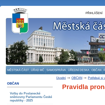
PŘIHLÁŠENÍ
MĚSTSKÁ ČÁST
ÚŘAD MČ
SAMOSPRÁVA
ÚŘEDNÍ DESKA
OBČAN
Úvodní
OBČAN
Potřebuji si 
OBČAN
Pravidla pron
Volby do Poslanecké
sněmovny Parlamentu České
republiky - 2025