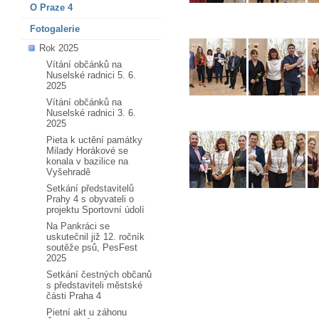
O Praze 4
Fotogalerie
Rok 2025
Vítání občánků na
Nuselské radnici 5. 6.
2025
Vítání občánků na
Nuselské radnici 3. 6.
2025
Pieta k uctění památky
Milady Horákové se
konala v bazilice na
Vyšehradě
Setkání představitelů
Prahy 4 s obyvateli o
projektu Sportovní údolí
Na Pankráci se
uskutečnil již 12. ročník
soutěže psů, PesFest
2025
Setkání čestných občanů
s představiteli městské
části Praha 4
Pietní akt u záhonu