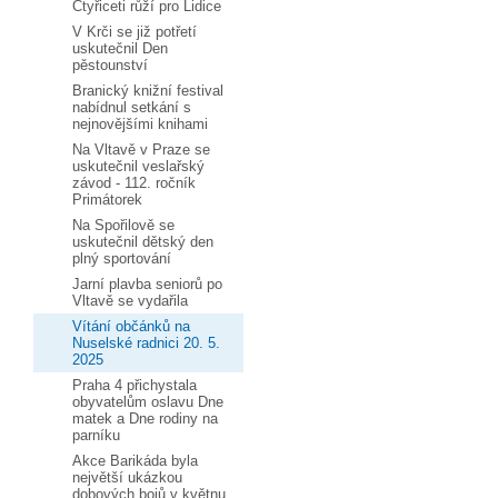
Čtyřiceti růží pro Lidice
V Krči se již potřetí
uskutečnil Den
pěstounství
Branický knižní festival
nabídnul setkání s
nejnovějšími knihami
Na Vltavě v Praze se
uskutečnil veslařský
závod - 112. ročník
Primátorek
Na Spořilově se
uskutečnil dětský den
plný sportování
Jarní plavba seniorů po
Vltavě se vydařila
Vítání občánků na
Nuselské radnici 20. 5.
2025
Praha 4 přichystala
obyvatelům oslavu Dne
matek a Dne rodiny na
parníku
Akce Barikáda byla
největší ukázkou
dobových bojů v květnu