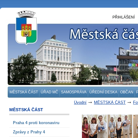
PŘIHLÁŠENÍ
MĚSTSKÁ ČÁST
ÚŘAD MČ
SAMOSPRÁVA
ÚŘEDNÍ DESKA
OBČAN
Úvodní
MĚSTSKÁ ČÁST
Fo
MĚSTSKÁ ČÁST
Praha 4 proti koronaviru
Zprávy z Prahy 4