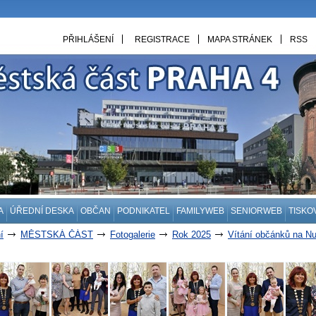
PŘIHLÁŠENÍ
REGISTRACE
MAPA STRÁNEK
RSS
A
ÚŘEDNÍ DESKA
OBČAN
PODNIKATEL
FAMILYWEB
SENIORWEB
TISKO
í
MĚSTSKÁ ČÁST
Fotogalerie
Rok 2025
Vítání občánků na Nu