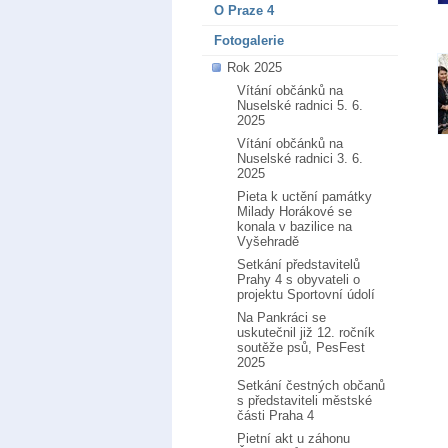
O Praze 4
Fotogalerie
Rok 2025
Vítání občánků na
Nuselské radnici 5. 6.
2025
Vítání občánků na
Nuselské radnici 3. 6.
2025
Pieta k uctění památky
Milady Horákové se
konala v bazilice na
Vyšehradě
Setkání představitelů
Prahy 4 s obyvateli o
projektu Sportovní údolí
Na Pankráci se
uskutečnil již 12. ročník
soutěže psů, PesFest
2025
Setkání čestných občanů
s představiteli městské
části Praha 4
Pietní akt u záhonu