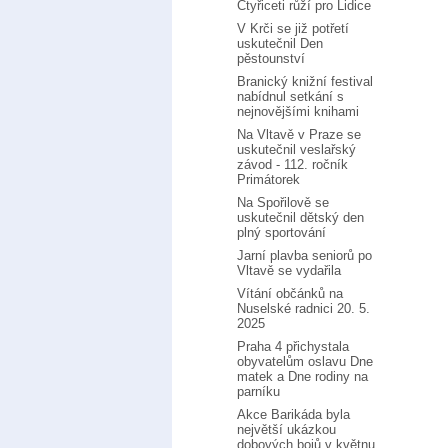
Čtyřiceti růží pro Lidice
V Krči se již potřetí
uskutečnil Den
pěstounství
Branický knižní festival
nabídnul setkání s
nejnovějšími knihami
Na Vltavě v Praze se
uskutečnil veslařský
závod - 112. ročník
Primátorek
Na Spořilově se
uskutečnil dětský den
plný sportování
Jarní plavba seniorů po
Vltavě se vydařila
Vítání občánků na
Nuselské radnici 20. 5.
2025
Praha 4 přichystala
obyvatelům oslavu Dne
matek a Dne rodiny na
parníku
Akce Barikáda byla
největší ukázkou
dobových bojů v květnu