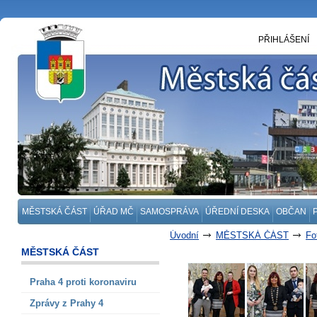
PŘIHLÁŠENÍ
MĚSTSKÁ ČÁST
ÚŘAD MČ
SAMOSPRÁVA
ÚŘEDNÍ DESKA
OBČAN
Úvodní
MĚSTSKÁ ČÁST
Fo
MĚSTSKÁ ČÁST
Praha 4 proti koronaviru
Zprávy z Prahy 4