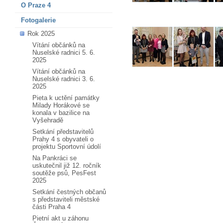
O Praze 4
Fotogalerie
Rok 2025
Vítání občánků na
Nuselské radnici 5. 6.
2025
Vítání občánků na
Nuselské radnici 3. 6.
2025
Pieta k uctění památky
Milady Horákové se
konala v bazilice na
Vyšehradě
Setkání představitelů
Prahy 4 s obyvateli o
projektu Sportovní údolí
Na Pankráci se
uskutečnil již 12. ročník
soutěže psů, PesFest
2025
Setkání čestných občanů
s představiteli městské
části Praha 4
Pietní akt u záhonu