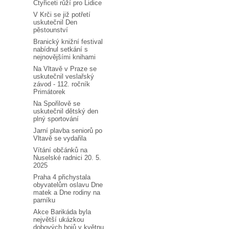
Čtyřiceti růží pro Lidice
V Krči se již potřetí
uskutečnil Den
pěstounství
Branický knižní festival
nabídnul setkání s
nejnovějšími knihami
Na Vltavě v Praze se
uskutečnil veslařský
závod - 112. ročník
Primátorek
Na Spořilově se
uskutečnil dětský den
plný sportování
Jarní plavba seniorů po
Vltavě se vydařila
Vítání občánků na
Nuselské radnici 20. 5.
2025
Praha 4 přichystala
obyvatelům oslavu Dne
matek a Dne rodiny na
parníku
Akce Barikáda byla
největší ukázkou
dobových bojů v květnu