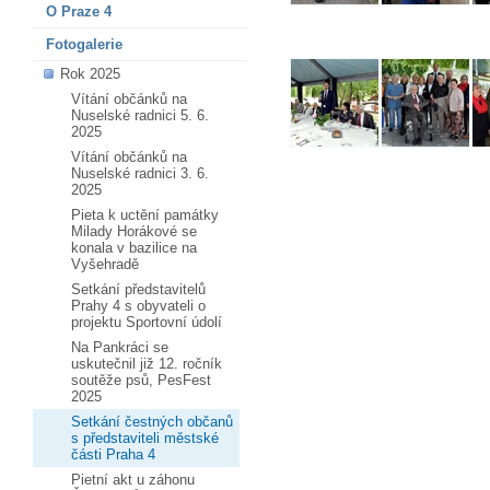
O Praze 4
Fotogalerie
Rok 2025
Vítání občánků na
Nuselské radnici 5. 6.
2025
Vítání občánků na
Nuselské radnici 3. 6.
2025
Pieta k uctění památky
Milady Horákové se
konala v bazilice na
Vyšehradě
Setkání představitelů
Prahy 4 s obyvateli o
projektu Sportovní údolí
Na Pankráci se
uskutečnil již 12. ročník
soutěže psů, PesFest
2025
Setkání čestných občanů
s představiteli městské
části Praha 4
Pietní akt u záhonu