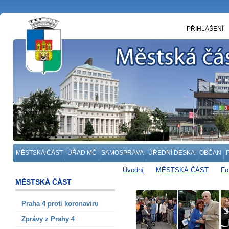
PŘIHLÁŠENÍ
MĚSTSKÁ ČÁST
ÚŘAD MČ
SAMOSPRÁVA
ÚŘEDNÍ DESKA
OBČAN
Úvodní
MĚSTSKÁ ČÁST
Fo
Setkání čestných občanů s představ
MĚSTSKÁ ČÁST
Praha 4 proti koronaviru
Zprávy z Prahy 4