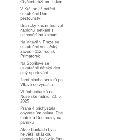
Čtyřiceti růží pro Lidice
V Krči se již potřetí
uskutečnil Den
pěstounství
Branický knižní festival
nabídnul setkání s
nejnovějšími knihami
Na Vltavě v Praze se
uskutečnil veslařský
závod - 112. ročník
Primátorek
Na Spořilově se
uskutečnil dětský den
plný sportování
Jarní plavba seniorů po
Vltavě se vydařila
Vítání občánků na
Nuselské radnici 20. 5.
2025
Praha 4 přichystala
obyvatelům oslavu Dne
matek a Dne rodiny na
parníku
Akce Barikáda byla
největší ukázkou
dobových bojů v květnu