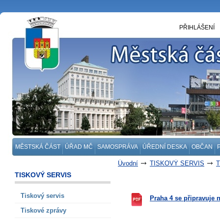
PŘIHLÁŠENÍ
MĚSTSKÁ ČÁST
ÚŘAD MČ
SAMOSPRÁVA
ÚŘEDNÍ DESKA
OBČAN
Úvodní
TISKOVÝ SERVIS
T
TISKOVÝ SERVIS
Tiskový servis
Praha 4 se připravuje 
Tiskové zprávy