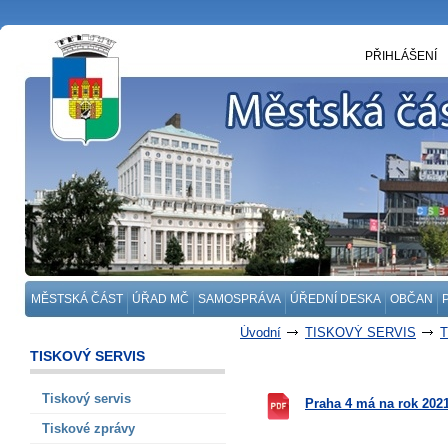
PŘIHLÁŠENÍ
MĚSTSKÁ ČÁST
ÚŘAD MČ
SAMOSPRÁVA
ÚŘEDNÍ DESKA
OBČAN
Úvodní
TISKOVÝ SERVIS
T
TISKOVÝ SERVIS
Tiskový servis
Praha 4 má na rok 202
Tiskové zprávy