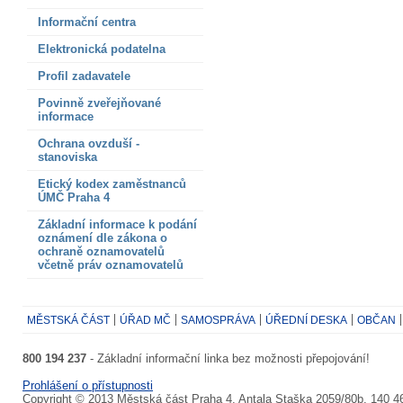
Informační centra
Elektronická podatelna
Profil zadavatele
Povinně zveřejňované
informace
Ochrana ovzduší -
stanoviska
Etický kodex zaměstnanců
ÚMČ Praha 4
Základní informace k podání
oznámení dle zákona o
ochraně oznamovatelů
včetně práv oznamovatelů
MĚSTSKÁ ČÁST
ÚŘAD MČ
SAMOSPRÁVA
ÚŘEDNÍ DESKA
OBČAN
800 194 237
- Základní informační linka bez možnosti přepojování!
Prohlášení o přístupnosti
Copyright © 2013 Městská část Praha 4, Antala Staška 2059/80b, 140 4