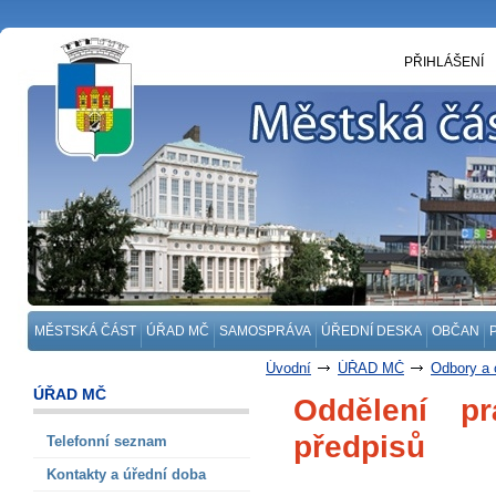
PŘIHLÁŠENÍ
MĚSTSKÁ ČÁST
ÚŘAD MČ
SAMOSPRÁVA
ÚŘEDNÍ DESKA
OBČAN
Úvodní
ÚŘAD MČ
Odbory a 
Oddělení právních služeb a tvorby v
ÚŘAD MČ
Oddělení pr
předpisů
Telefonní seznam
Kontakty a úřední doba