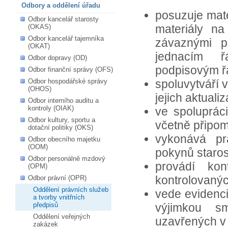
Odbory a oddělení úřadu
posuzuje mate
Odbor kancelář starosty
materiály n
(OKAS)
Odbor kancelář tajemníka
závaznými p
(OKAT)
jednacím ř
Odbor dopravy (OD)
podpisovým 
Odbor finanční správy (OFS)
Odbor hospodářské správy
spoluvytváří 
(OHOS)
jejich aktualiz
Odbor interního auditu a
kontroly (OIAK)
ve spoluprác
Odbor kultury, sportu a
včetně připo
dotační politiky (OKS)
vykonává pr
Odbor obecního majetku
(OOM)
pokynů staros
Odbor personálně mzdový
provádí ko
(OPM)
kontrolovaný
Odbor právní (OPR)
Oddělení právních služeb
vede evidenci
a tvorby vnitřních
předpisů
výjimkou sm
Oddělení veřejných
uzavřených v 
zakázek