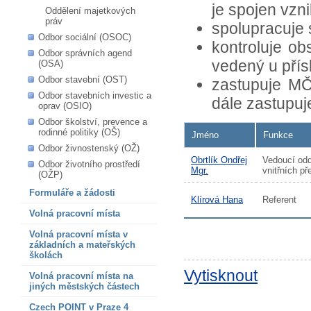
je spojen vzn
Oddělení majetkových
práv
spolupracuje 
Odbor sociální (OSOC)
kontroluje ob
Odbor správních agend
vedený u pří
(OSA)
Odbor stavební (OST)
zastupuje MČ
Odbor stavebních investic a
dále zastupuj
oprav (OSIO)
Odbor školství, prevence a
rodinné politiky (OŠ)
Jméno
Funkce
Odbor živnostenský (OŽ)
Obrtlík Ondřej
Vedoucí odd
Odbor životního prostředí
Mgr.
vnitřních př
(OŽP)
Formuláře a žádosti
Klírová Hana
Referent
Volná pracovní místa
Volná pracovní místa v
základních a mateřských
školách
Vytisknout
Volná pracovní místa na
jiných městských částech
Czech POINT v Praze 4