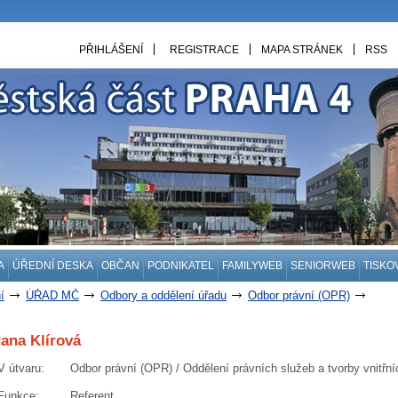
PŘIHLÁŠENÍ
REGISTRACE
MAPA STRÁNEK
RSS
A
ÚŘEDNÍ DESKA
OBČAN
PODNIKATEL
FAMILYWEB
SENIORWEB
TISKO
í
ÚŘAD MČ
Odbory a oddělení úřadu
Odbor právní (OPR)
ní právních služeb a tvorby vnitřních předpisů
ana Klírová
V útvaru
:
Odbor právní (OPR) / Oddělení právních služeb a tvorby vnitřní
Funkce
:
Referent