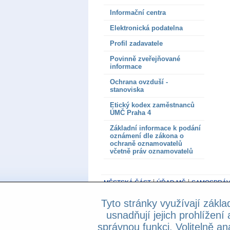
Informační centra
Elektronická podatelna
Profil zadavatele
Povinně zveřejňované
informace
Ochrana ovzduší -
stanoviska
Etický kodex zaměstnanců
ÚMČ Praha 4
Základní informace k podání
oznámení dle zákona o
ochraně oznamovatelů
včetně práv oznamovatelů
MĚSTSKÁ ČÁST
ÚŘAD MČ
SAMOSPRÁV
Tyto stránky využívají zákla
800 194 237
- Základní informační linka be
usnadňují jejich prohlížení 
Prohlášení o přístupnosti
správnou funkci. Volitelně an
Copyright © 2013 Městská část Praha 4, A