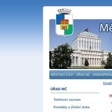
MĚSTSKÁ ČÁST
ÚŘAD MČ
SAMOSPRÁV
Úvodn
Odděle
ÚŘAD MČ
H
Telefonní seznam
Kontakty a úřední doba