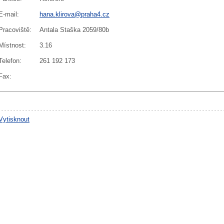
E-mail
:
hana.klirova@praha4.cz
Pracoviště
:
Antala Staška 2059/80b
Místnost
:
3.16
Telefon
:
261 192 173
Fax
:
Vytisknout