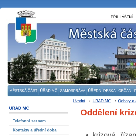
PŘIHLÁŠENÍ
MĚSTSKÁ ČÁST
ÚŘAD MČ
SAMOSPRÁVA
ÚŘEDNÍ DESKA
OBČAN
Úvodní
ÚŘAD MČ
Odbory a 
Oddělení krizového řízení a bezpeč
ÚŘAD MČ
Oddělení kriz
Telefonní seznam
Kontakty a úřední doba
krizové říze