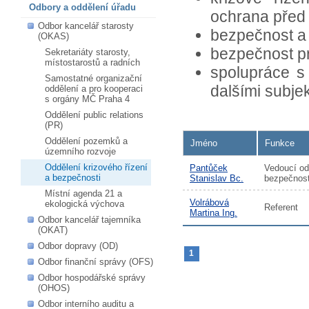
Odbory a oddělení úřadu
ochrana před
Odbor kancelář starosty
bezpečnost a
(OKAS)
bezpečnost p
Sekretariáty starosty,
místostarostů a radních
spolupráce s
Samostatné organizační
dalšími subje
oddělení a pro kooperaci
s orgány MČ Praha 4
Oddělení public relations
(PR)
Oddělení pozemků a
Jméno
Funkce
územního rozvoje
Oddělení krizového řízení
Pantůček
Vedoucí od
a bezpečnosti
Stanislav Bc.
bezpečnosti
Místní agenda 21 a
Volrábová
ekologická výchova
Referent
Martina Ing.
Odbor kancelář tajemníka
(OKAT)
Odbor dopravy (OD)
1
Odbor finanční správy (OFS)
Odbor hospodářské správy
(OHOS)
Odbor interního auditu a