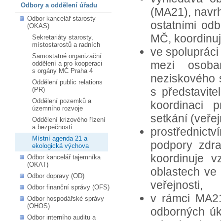
Odbory a oddělení úřadu
(MA21), navr
Odbor kancelář starosty
ostatními odb
(OKAS)
MČ, koordinuj
Sekretariáty starosty,
místostarostů a radních
ve spolupráci
Samostatné organizační
mezi osoba
oddělení a pro kooperaci
s orgány MČ Praha 4
neziskového 
Oddělení public relations
s představite
(PR)
Oddělení pozemků a
koordinaci p
územního rozvoje
setkání (veřej
Oddělení krizového řízení
a bezpečnosti
prostřednict
Místní agenda 21 a
podpory zdrav
ekologická výchova
koordinuje 
Odbor kancelář tajemníka
(OKAT)
oblastech ve
Odbor dopravy (OD)
veřejnosti,
Odbor finanční správy (OFS)
v rámci MA21
Odbor hospodářské správy
(OHOS)
odborných úko
Odbor interního auditu a