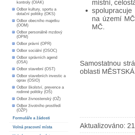
místní, celost
kontroly (OIAK)
spolupracuje 
Odbor kultury, sportu a
dotační politiky (OKS)
na území MČ
Odbor obecního majetku
(OOM)
MČ.
Odbor personálně mzdový
(OPM)
Odbor právní (OPR)
Odbor sociální (OSOC)
Odbor správních agend
Samostatnou strá
(OSA)
Odbor stavební (OST)
oblasti MĚSTSKÁ
Odbor stavebních investic a
oprav (OSIO)
Odbor školství, prevence a
rodinné politiky (OŠ)
Odbor živnostenský (OŽ)
Odbor životního prostředí
(OŽP)
Formuláře a žádosti
Aktualizováno: 21
Volná pracovní místa