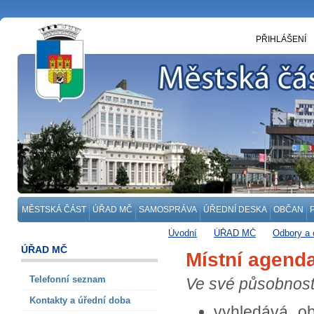
PŘIHLÁŠENÍ
MĚSTSKÁ ČÁST
ÚŘAD MČ
SAMOSPRÁVA
ÚŘEDNÍ DESKA
OBČAN
Úvodní
ÚŘAD MČ
Odbory a 
Místní agenda 21 a ekologická výc
ÚŘAD MČ
Místní agend
Telefonní seznam
Ve své působnosti
Kontakty a úřední doba
vyhledává ob