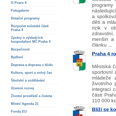
O Praze 4
programy
následujíc
Fotogalerie
a spolková
Dotační programy
dětí a ml
Rozpočet městské části
rizik v ob
Praha 4
zdravotní,
Zprávy o výsledcích
menšin a 
hospodaření MČ Praha 4
článku ...
Bezpečnost
Praha 4 ro
Bydlení
Doprava a doprava v klidu
Městská čá
sportovní 
Kultura, sport a volný čas
mládeže a
Školství a vzdělávání
životního 
Územní rozvoj
integraci 
části Prah
Životní prostředí a čistota
110 000 ko
Místní Agenda 21
Blíží se k
Fondy EU