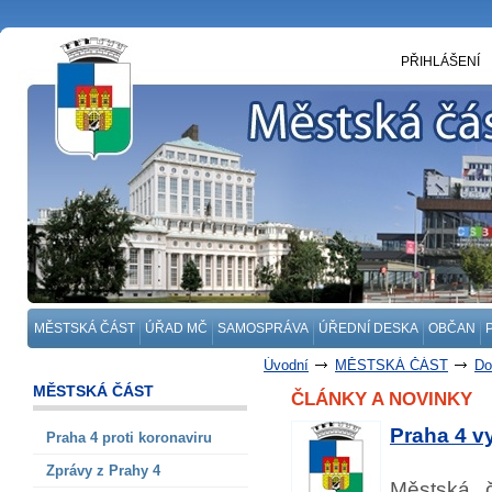
PŘIHLÁŠENÍ
MĚSTSKÁ ČÁST
ÚŘAD MČ
SAMOSPRÁVA
ÚŘEDNÍ DESKA
OBČAN
Úvodní
MĚSTSKÁ ČÁST
Do
MĚSTSKÁ ČÁST
ČLÁNKY A NOVINKY
Praha 4 v
Praha 4 proti koronaviru
Zprávy z Prahy 4
Městská č