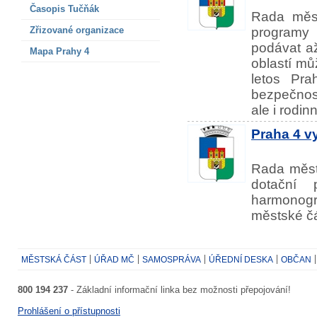
Časopis Tučňák
Rada měst
Zřizované organizace
programy 
podávat až
Mapa Prahy 4
oblastí mů
letos Pra
bezpečnost,
ale i rodinn
Praha 4 v
Rada městs
dotační 
harmonogr
městské čá
MĚSTSKÁ ČÁST
ÚŘAD MČ
SAMOSPRÁVA
ÚŘEDNÍ DESKA
OBČAN
800 194 237
- Základní informační linka bez možnosti přepojování!
Prohlášení o přístupnosti