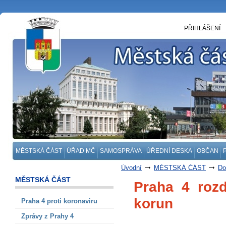
PŘIHLÁŠENÍ
MĚSTSKÁ ČÁST
ÚŘAD MČ
SAMOSPRÁVA
ÚŘEDNÍ DESKA
OBČAN
Úvodní
MĚSTSKÁ ČÁST
Do
MĚSTSKÁ ČÁST
Praha 4 rozd
korun
Praha 4 proti koronaviru
Zprávy z Prahy 4