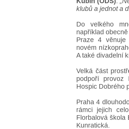
Kubín (ODS)
.
„Ne
klubů a jednot a d
Do velkého množ
například obecně
Praze 4 věnuje 
novém nízkopraho
A také divadelní 
Velká část prostř
podpoří provoz 
Hospic Dobrého p
Praha 4 dlouhodo
rámci jejich cel
Florbalová škola
Kunratická.