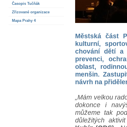
Časopis Tučňák
Zřizované organizace
Mapa Prahy 4
Městská část P
kulturní, sport
chování dětí a
prevenci, ochra
oblast, rodinno
menšin. Zastupi
návrh na přiděle
„Mám velkou rados
dokonce i navýš
můžeme tak podp
důležitých aktivi