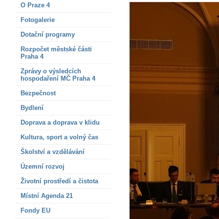
O Praze 4
Fotogalerie
Dotační programy
Rozpočet městské části
Praha 4
Zprávy o výsledcích
hospodaření MČ Praha 4
Bezpečnost
Bydlení
Doprava a doprava v klidu
Kultura, sport a volný čas
Školství a vzdělávání
Územní rozvoj
Životní prostředí a čistota
Místní Agenda 21
Fondy EU