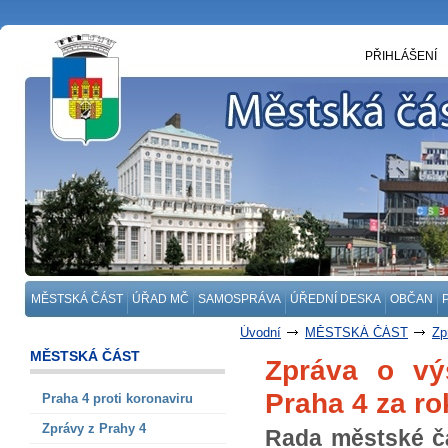
PŘIHLÁŠENÍ
MĚSTSKÁ ČÁST
ÚŘAD MČ
SAMOSPRÁVA
ÚŘEDNÍ DESKA
OBČAN
Úvodní
MĚSTSKÁ ČÁST
Zp
MĚSTSKÁ ČÁST
Zpráva o vý
Praha 4 za ro
Praha 4 proti koronaviru
Zprávy z Prahy 4
Rada městské č