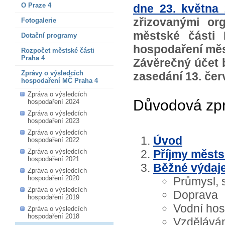
O Praze 4
dne 23. května
zřizovanými or
Fotogalerie
městské části 
Dotační programy
hospodaření měst
Rozpočet městské části
Praha 4
Závěrečný účet 
Zprávy o výsledcích
zasedání 13. čer
hospodaření MČ Praha 4
Zpráva o výsledcích
Důvodová zp
hospodaření 2024
Zpráva o výsledcích
hospodaření 2023
Zpráva o výsledcích
Úvod
hospodaření 2022
Zpráva o výsledcích
Příjmy městs
hospodaření 2021
Běžné výdaj
Zpráva o výsledcích
hospodaření 2020
Průmysl, 
Zpráva o výsledcích
Doprava
hospodaření 2019
Vodní hos
Zpráva o výsledcích
hospodaření 2018
Vzdělávání