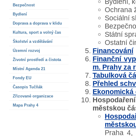
Bydlení, 
Bezpečnost
Ochrana ž
Bydlení
Sociální 
Doprava a doprava v klidu
Bezpečno
Kultura, sport a volný čas
Státní sp
Ostatní či
Školství a vzdělávání
Financování
Územní rozvoj
Finanční vyp
Životní prostředí a čistota
m. Prahy za 
Místní Agenda 21
Tabulková čá
Fondy EU
Přehled schv
Časopis Tučňák
Ekonomická 
Zřizované organizace
Hospodařen
Mapa Prahy 4
městskou čá
Hospoda
městskou
Praha 4, 