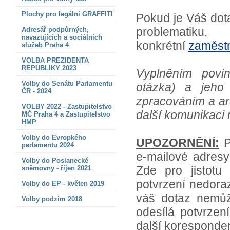
Plochy pro legální GRAFFITI
Pokud je Váš dota
problematik
Adresář podpůrných,
navazujících a sociálních
konkrétní
zaměst
služeb Praha 4
VOLBA PREZIDENTA
REPUBLIKY 2023
Vyplněním povin
Volby do Senátu Parlamentu
otázka) a jeho 
ČR - 2024
zpracováním a arc
VOLBY 2022 - Zastupitelstvo
další komunikaci m
MČ Praha 4 a Zastupitelstvo
HMP
Volby do Evropkého
UPOZORNĚNÍ:
P
parlamentu 2024
e-mailové adresy
Volby do Poslanecké
Zde pro jistotu
sněmovny - říjen 2021
potvrzení nedoraz
Volby do EP - květen 2019
váš dotaz nemůž
Volby podzim 2018
odesílá potvrze
další koresponde