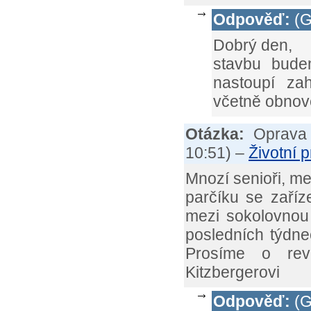
Odpověď:
(G
Dobrý den,
stavbu budem
nastoupí za
včetně obnov
Otázka:
Oprava 
10:51
) –
Životní p
Mnozí senioři, me
parčíku se zaříz
mezi sokolovnou
posledních týdne
Prosíme o rev
Kitzbergerovi
Odpověď:
(G