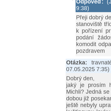
Odpověď:
(J
9:38)
Přeji dobrý d
stanoviště t
k pořízení p
podání žádo
komodit odpa
pozdravem
Otázka:
travna
07.05.2025 7:35
)
Dobrý den,
jaký je prosím 
Michli? Jedná se 
dobou již posekaná
ještě nebyly upra