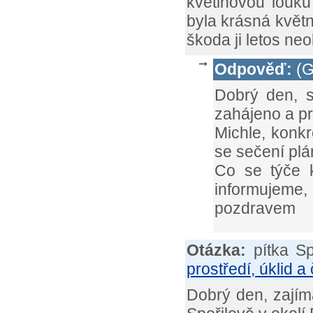
květinovou louku
byla krásná květn
škoda ji letos ne
Odpověď:
(G
Dobrý den, s
zahájeno a pr
Michle, konkr
se sečení plá
Co se týče k
informujeme,
pozdravem
Otázka:
pítka Sp
prostředí, úklid a 
Dobrý den, zajím