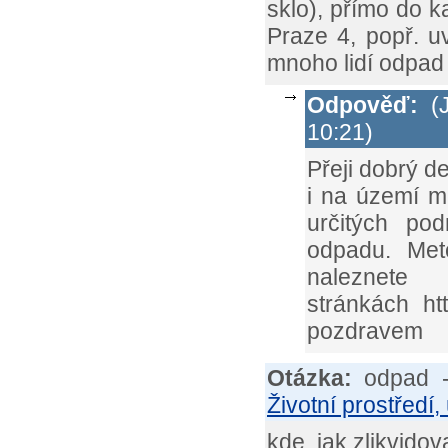
sklo), přímo do 
Praze 4, popř. u
mnoho lidí odpad 
Odpověď:
(J
10:21)
Přeji dobrý d
i na území m
určitých po
odpadu. Met
nalezn
stránkách htt
pozdravem
Otázka:
odpad -
Životní prostředí, 
kde, jak zlikvidov