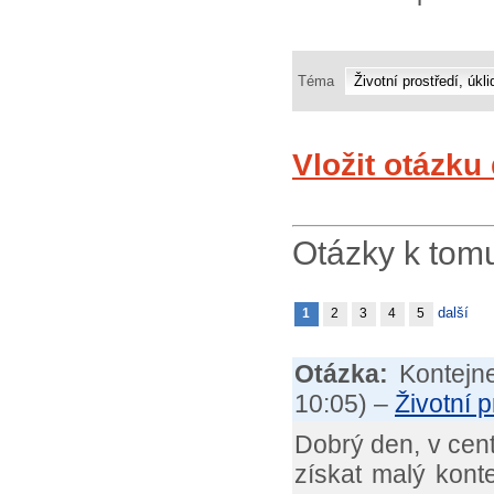
Téma
Vložit otázku
Otázky k tom
další
1
2
3
4
5
Otázka:
Kontejn
10:05
) –
Životní p
Dobrý den, v cen
získat malý konte