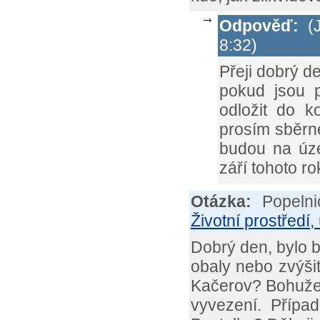
Odpověď:
(J
8:32)
Přeji dobrý d
pokud jsou p
odložit do k
prosím sběrn
budou na úze
září tohoto r
Otázka:
Popeln
Životní prostředí, 
Dobrý den, bylo 
obaly nebo zvýšit
Kačerov? Bohužel 
vyvezení. Přípa