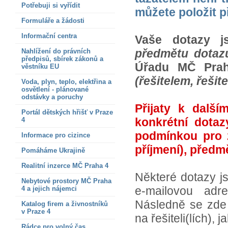
Potřebuji si vyřídit
můžete položit p
Formuláře a žádosti
Informační centra
Vaše dotazy j
předmětu dotaz
Nahlížení do právních
předpisů, sbírek zákonů a
Úřadu MČ Prah
věstníku EU
(řešitelem, řešite
Voda, plyn, teplo, elektřina a
osvětlení - plánované
odstávky a poruchy
Přijaty k dalš
Portál dětských hřišť v Praze
konkrétní dotaz
4
podmínkou pro 
Informace pro cizince
příjmení), předm
Pomáháme Ukrajině
Realitní inzerce MČ Praha 4
Některé dotazy js
Nebytové prostory MČ Praha
e-mailovou adr
4 a jejich nájemci
Následně se zde 
Katalog firem a živnostníků
v Praze 4
na řešiteli(lích),
Rádce pro volný čas