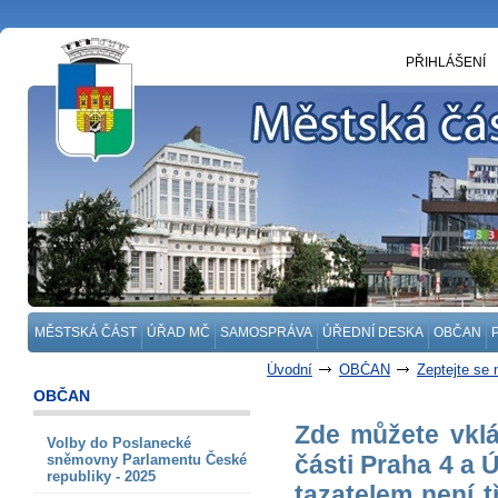
PŘIHLÁŠENÍ
MĚSTSKÁ ČÁST
ÚŘAD MČ
SAMOSPRÁVA
ÚŘEDNÍ DESKA
OBČAN
Úvodní
OBČAN
Zeptejte se 
OBČAN
Zde můžete vklá
Volby do Poslanecké
části Praha 4 a 
sněmovny Parlamentu České
republiky - 2025
tazatelem není t