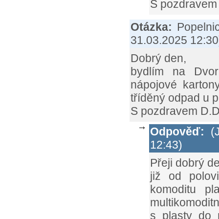
S pozdravem
Otázka:
Popelni
31.03.2025 12:30
Dobrý den,
bydlím na Dvor
nápojové karton
tříděný odpad u p
S pozdravem D.D
Odpověď:
(J
12:43)
Přeji dobrý d
již od polo
komoditu pl
multikomodi
s plasty do 