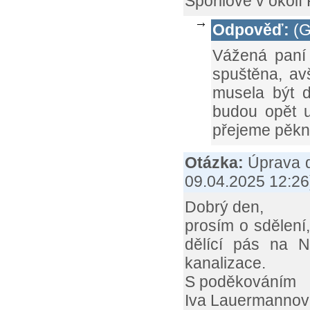
Spořilově v okol
Odpověď:
(G
Vážená paní 
spuštěna, av
musela být 
budou opět 
přejeme pěkn
Otázka:
Úprava 
09.04.2025 12:26
Dobrý den,
prosím o sdělení
dělící pás na N
kanalizace.
S poděkováním
Iva Lauermannov