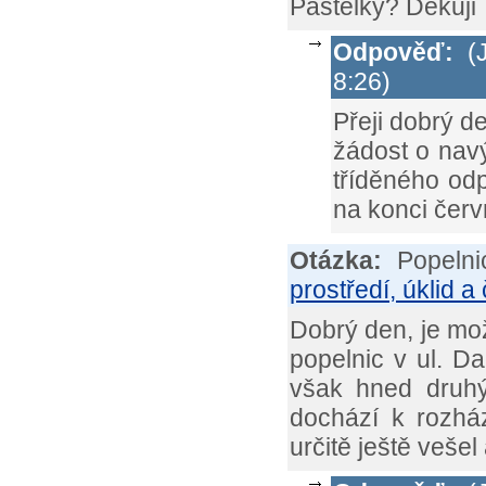
Pastelky? Děkuji
Odpověď:
(J
8:26)
Přeji dobrý d
žádost o navý
tříděného od
na konci čer
Otázka:
Popeln
prostředí, úklid a 
Dobrý den, je m
popelnic v ul. D
však hned druhý
dochází k rozhá
určitě ještě vešel