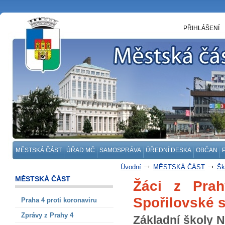
PŘIHLÁŠENÍ
MĚSTSKÁ ČÁST
ÚŘAD MČ
SAMOSPRÁVA
ÚŘEDNÍ DESKA
OBČAN
Úvodní
MĚSTSKÁ ČÁST
Šk
MĚSTSKÁ ČÁST
Žáci z Prah
Spořilovské 
Praha 4 proti koronaviru
Zprávy z Prahy 4
Základní školy N