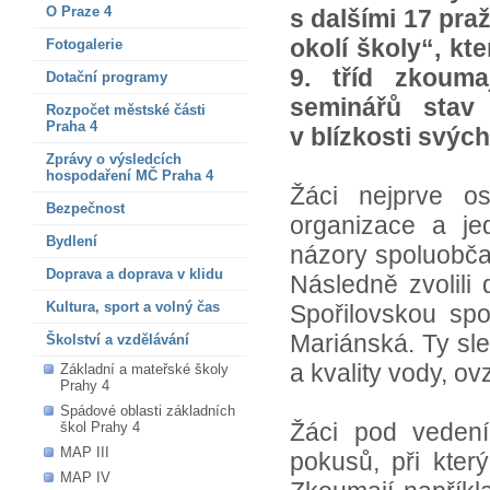
O Praze 4
s dalšími 17 pra
okolí školy“, kt
Fotogalerie
9. tříd zkouma
Dotační programy
seminářů stav 
Rozpočet městské části
Praha 4
v blízkosti svých
Zprávy o výsledcích
hospodaření MČ Praha 4
Žáci nejprve os
Bezpečnost
organizace a je
Bydlení
názory spoluobča
Doprava a doprava v klidu
Následně zvolili 
Kultura, sport a volný čas
Spořilovskou spo
Mariánská. Ty sled
Školství a vzdělávání
a kvality vody, ov
Základní a mateřské školy
Prahy 4
Spádové oblasti základních
Žáci pod vedení
škol Prahy 4
MAP III
pokusů, při kter
MAP IV