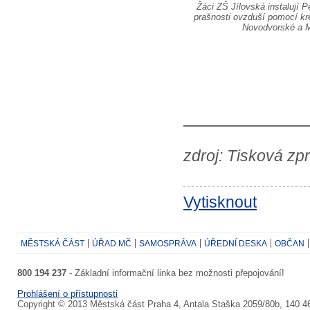
Žáci ZŠ Jílovská instalují 
prašnosti ovzduší pomocí kr
Novodvorské a M
zdroj: Tisková zp
Vytisknout
MĚSTSKÁ ČÁST
ÚŘAD MČ
SAMOSPRÁVA
ÚŘEDNÍ DESKA
OBČAN
800 194 237
- Základní informační linka bez možnosti přepojování!
Prohlášení o přístupnosti
Copyright © 2013 Městská část Praha 4, Antala Staška 2059/80b, 140 4