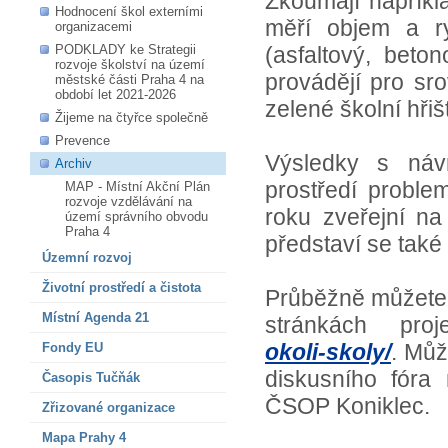
Zkoumají napříkl
Hodnocení škol externími
měří objem a r
organizacemi
PODKLADY ke Strategii
(asfaltový, beto
rozvoje školství na území
provádějí pro sro
městské části Praha 4 na
období let 2021-2026
zelené školní hřiš
Žijeme na čtyřce společně
Prevence
Výsledky s náv
Archiv
prostředí proble
MAP - Místní Akční Plán
rozvoje vzdělávání na
roku zveřejní na
území správního obvodu
Praha 4
představí se tak
Územní rozvoj
Životní prostředí a čistota
Průběžně můžete p
Místní Agenda 21
stránkách pro
okoli-skoly/
. Můž
Fondy EU
diskusního fóra
Časopis Tučňák
ČSOP Koniklec.
Zřizované organizace
Mapa Prahy 4