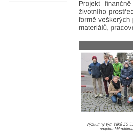
Projekt finančn
životního prostř
formě veškerých 
materiálů, pracovn
Výzkumný tým žáků ZŠ Jižn
projektu Mikroklima