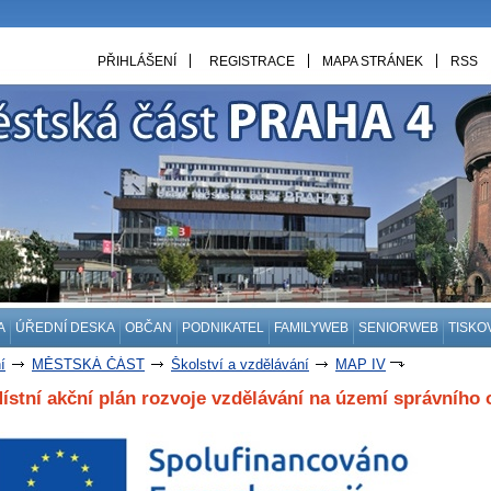
PŘIHLÁŠENÍ
REGISTRACE
MAPA STRÁNEK
RSS
A
ÚŘEDNÍ DESKA
OBČAN
PODNIKATEL
FAMILYWEB
SENIORWEB
TISKO
í
MĚSTSKÁ ČÁST
Školství a vzdělávání
MAP IV
ístní akční plán rozvoje vzdělávání na území správního