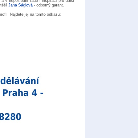
v neposlední řadě i inspirací pro další
 těší
Jana Ságlová
- odborný garant.
rofil. Najdete jej na tomto odkazu: