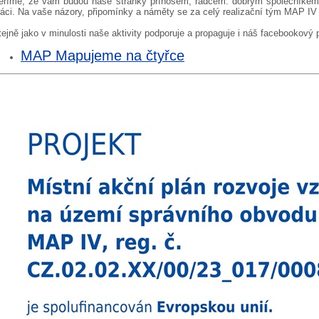
ěříme, že vám budou naše stránky přínosem, rádcem. dobrým společníkem a 
ráci. Na vaše názory, připomínky a náměty se za celý realizační tým MAP IV
tejně jako v minulosti naše aktivity podporuje a propaguje i náš facebookový p
MAP Mapujeme na čtyřce