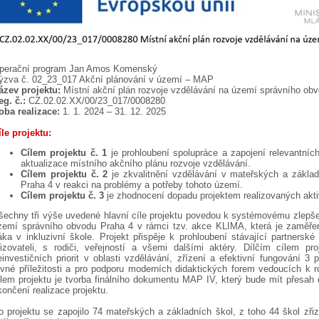
perační program Jan Amos Komenský
ýzva č. 02_23_017 Akční plánování v území – MAP
ázev projektu:
Místní akční plán rozvoje vzdělávání na území správního ob
eg. č.:
CZ.02.02.XX/00/23_017/0008280
oba realizace:
1. 1. 2024 – 31. 12. 2025
íle projektu:
Cílem projektu č. 1
je prohloubení spolupráce a zapojení relevantníc
aktualizace místního akčního plánu rozvoje vzdělávání.
Cílem projektu č. 2
je zkvalitnění vzdělávání v mateřských a zákla
Praha 4 v reakci na problémy a potřeby tohoto území.
Cílem projektu č. 3
je zhodnocení dopadu projektem realizovaných aktiv
šechny tři výše uvedené hlavní cíle projektu povedou k systémovému zlepše
zemí správního obvodu Praha 4 v rámci tzv. akce KLIMA, která je zaměřen
áka v inkluzivní škole. Projekt přispěje k prohloubení stávající partnersk
řizovateli, s rodiči, veřejností a všemi dalšími aktéry. Dílčím cílem pro
einvestičních priorit v oblasti vzdělávání, zřízení a efektivní fungování 3
ovné příležitosti a pro podporu moderních didaktických forem vedoucích k 
ílem projektu je tvorba finálního dokumentu MAP IV, který bude mít přesah d
končení realizace projektu.
o projektu se zapojilo 74 mateřských a základních škol, z toho 44 škol zř