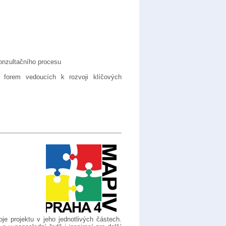
konzultačního procesu
 forem vedoucích k rozvoji klíčových
e projektu v jeho jednotlivých částech.