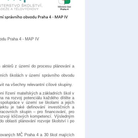
vodu Praha 4 - MAP IV
h aktérů z území do procesu plánování a
dních školách v území správního obvodu
it na všechny relevantní cílové skupiny.
ní řízení mateřských a základních škol v
a na rozvoj potenciálu každého dítěte a
é spolupráce v území se školami a jejich
jektu je také definování investičních a
 pracovních skupin – pro financování, pro
rozvoji klíčových kompetencí. Výsledným
o oblasti plánování rozvoje školství i po
izovaných MČ Praha 4 a 30 škol majících