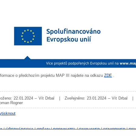
nformace o předchozím projektu MAP III najdete na odkazu
ZDE
.
loženo: 22.01.2024 – Vít Drbal | Zveřejněno: 23.01.2024 – Vít Drbal |
oman Rogner
ytisknout
A
ÚŘEDNÍ DESKA
OBČAN
PODNIKATEL
FAMILYWEB
SENIORWEB
TIS