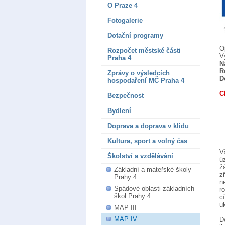
O Praze 4
Fotogalerie
Dotační programy
O
Rozpočet městské části
V
Praha 4
N
R
Zprávy o výsledcích
D
hospodaření MČ Praha 4
C
Bezpečnost
Bydlení
Doprava a doprava v klidu
Kultura, sport a volný čas
V
Školství a vzdělávání
ú
ž
Základní a mateřské školy
z
Prahy 4
n
Spádové oblasti základních
r
škol Prahy 4
c
u
MAP III
MAP IV
D