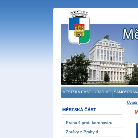
MĚSTSKÁ ČÁST
ÚŘAD MČ
SAMOSPRÁV
Úvodn
MĚSTSKÁ ČÁST
M
Praha 4 proti koronaviru
Zprávy z Prahy 4