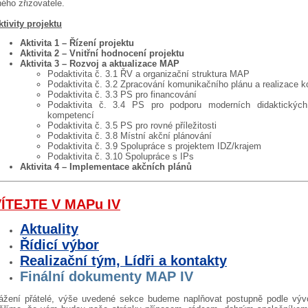
iného zřizovatele.
ktivity projektu
Aktivita 1 – Řízení projektu
Aktivita 2 – Vnitřní hodnocení projektu
Aktivita 3 – Rozvoj a aktualizace MAP
Podaktivita č. 3.1 ŘV a organizační struktura MAP
Podaktivita č. 3.2 Zpracování komunikačního plánu a realizace 
Podaktivita č. 3.3 PS pro financování
Podaktivita č. 3.4 PS pro podporu moderních didaktických
kompetencí
Podaktivita č. 3.5 PS pro rovné příležitosti
Podaktivita č. 3.8 Místní akční plánování
Podaktivita č. 3.9 Spolupráce s projektem IDZ/krajem
Podaktivita č. 3.10 Spolupráce s IPs
Aktivita 4 – Implementace akčních plánů
ÍTEJTE V MAPu IV
Aktuality
Řídicí výbor
Realizační tým, Lídři a kontakty
Finální dokumenty MAP IV
ážení přátelé, výše uvedené sekce budeme naplňovat postupně podle vývoj