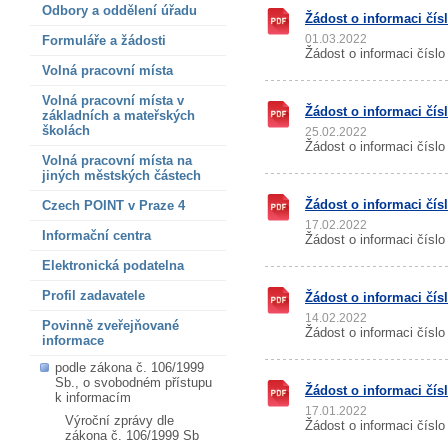
Odbory a oddělení úřadu
Žádost o informaci čís
01.03.2022
Formuláře a žádosti
Žádost o informaci čísl
Volná pracovní místa
Volná pracovní místa v
Žádost o informaci čís
základních a mateřských
školách
25.02.2022
Žádost o informaci čísl
Volná pracovní místa na
jiných městských částech
Žádost o informaci čís
Czech POINT v Praze 4
17.02.2022
Informační centra
Žádost o informaci čísl
Elektronická podatelna
Profil zadavatele
Žádost o informaci čís
14.02.2022
Povinně zveřejňované
Žádost o informaci čísl
informace
podle zákona č. 106/1999
Sb., o svobodném přístupu
Žádost o informaci čís
k informacím
17.01.2022
Výroční zprávy dle
Žádost o informaci čísl
zákona č. 106/1999 Sb