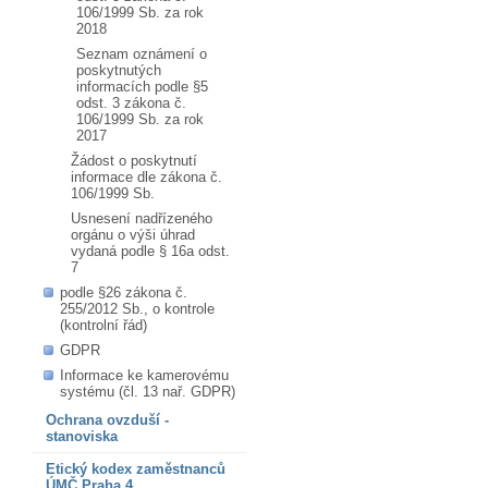
106/1999 Sb. za rok
2018
Seznam oznámení o
poskytnutých
informacích podle §5
odst. 3 zákona č.
106/1999 Sb. za rok
2017
Žádost o poskytnutí
informace dle zákona č.
106/1999 Sb.
Usnesení nadřízeného
orgánu o výši úhrad
vydaná podle § 16a odst.
7
podle §26 zákona č.
255/2012 Sb., o kontrole
(kontrolní řád)
GDPR
Informace ke kamerovému
systému (čl. 13 nař. GDPR)
Ochrana ovzduší -
stanoviska
Etický kodex zaměstnanců
ÚMČ Praha 4