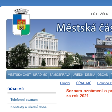
PŘIHLÁŠENÍ
MĚSTSKÁ ČÁST
ÚŘAD MČ
SAMOSPRÁVA
ÚŘEDNÍ DESKA
OBČAN
Úvodní
ÚŘAD MČ
Povinně z
podle zákona č. 106/1999 Sb., o s
ÚŘAD MČ
Seznam oznámení o pos
Seznam oznámení o poskytnutých in
Seznam oznámení o poskytnutých in
za rok 2021
Telefonní seznam
Kontakty a úřední doba