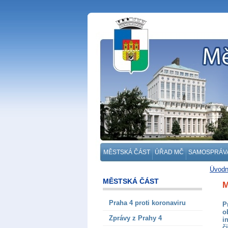
MĚSTSKÁ ČÁST
ÚŘAD MČ
SAMOSPRÁV
Úvodn
MĚSTSKÁ ČÁST
M
Praha 4 proti koronaviru
P
o
Zprávy z Prahy 4
i
č