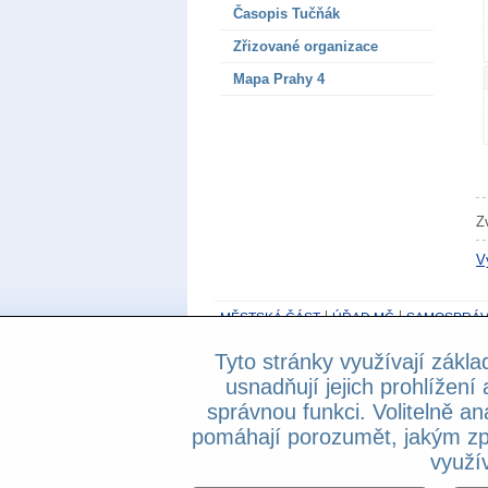
Časopis Tučňák
Zřizované organizace
Mapa Prahy 4
Z
V
MĚSTSKÁ ČÁST
ÚŘAD MČ
SAMOSPRÁV
Tyto stránky využívají zákla
800 194 237
- Základní informační linka be
usnadňují jejich prohlížení 
Prohlášení o přístupnosti
správnou funkci. Volitelně an
Copyright © 2013 Městská část Praha 4, A
pomáhají porozumět, jakým zp
využív