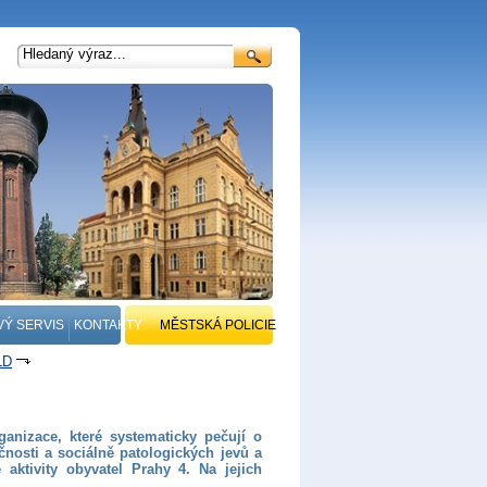
VÝ SERVIS
KONTAKTY
MĚSTSKÁ POLICIE
LD
anizace, které systematicky pečují o
čnosti a sociálně patologických jevů a
 aktivity obyvatel Prahy 4. Na jejich