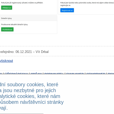
veřejněno: 06.12.2021 – Vít Drbal
ytisknout
A
ÚŘEDNÍ DESKA
OBČAN
PODNIKATEL
FAMILYWEB
SENIORWEB
TIS
dní soubory cookies, které
z možnosti přepojování!
a jsou nezbytné pro jejich
alytické cookies, které nám
ntala Staška 2059/80b, 140 46 Praha 4 - Krč; Powered by
Publi
X
ůsobem návštěvníci stránky
ají.