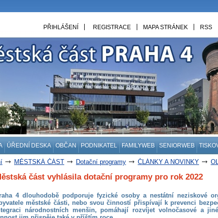
PŘIHLÁŠENÍ
REGISTRACE
MAPA STRÁNEK
RSS
A
ÚŘEDNÍ DESKA
OBČAN
PODNIKATEL
FAMILYWEB
SENIORWEB
TISKO
í
MĚSTSKÁ ČÁST
Dotační programy
ČLÁNKY A NOVINKY
O
ěstská část vyhlásila dotační programy pro rok 2022
raha 4 dlouhodobě podporuje fyzické osoby a nestátní neziskové org
byvatele městské části, nebo svou činností přispívají k prevenci bezpe
ntegraci národnostních menšin, pomáhají rozvíjet volnočasové a jiné
innost jim přispěje také v příštím roce.