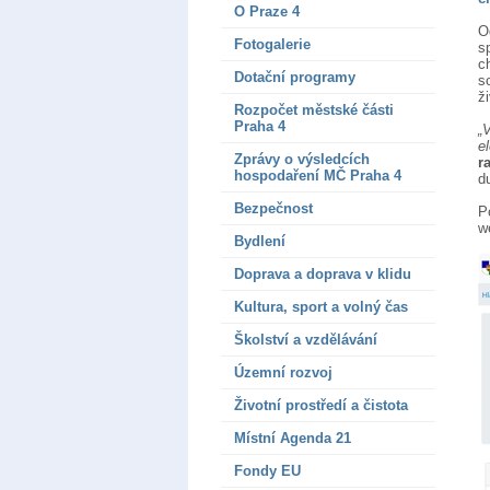
O Praze 4
O
Fotogalerie
s
c
Dotační programy
s
ž
Rozpočet městské části
Praha 4
„
e
Zprávy o výsledcích
r
hospodaření MČ Praha 4
d
Bezpečnost
P
w
Bydlení
Doprava a doprava v klidu
Kultura, sport a volný čas
Školství a vzdělávání
Územní rozvoj
Životní prostředí a čistota
Místní Agenda 21
Fondy EU