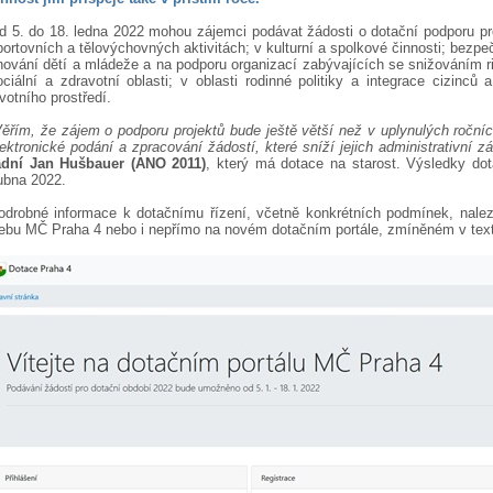
d 5. do 18. ledna 2022 mohou zájemci podávat žádosti o dotační podporu proj
portovních a tělovýchovných aktivitách; v kulturní a spolkové činnosti; bezpeč
hování dětí a mládeže a na podporu organizací zabývajících se snižováním riz
ociální a zdravotní oblasti; v oblasti rodinné politiky a integrace cizinců
ivotního prostředí.
Věřím, že zájem o podporu projektů bude ještě větší než v uplynulých ročnící
lektronické podání a zpracování žádostí, které sníží jejich administrativní
adní Jan Hušbauer (ANO 2011)
, který má dotace na starost. Výsledky do
ubna 2022.
odrobné informace k dotačnímu řízení, včetně konkrétních podmínek, nalez
ebu MČ Praha 4 nebo i nepřímo na novém dotačním portále, zmíněném v text