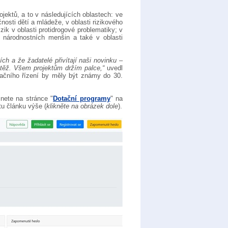
ektů, a to v následujících oblastech: ve
nosti dětí a mládeže, v oblasti rizikového
ik v oblasti protidrogové problematiky; v
 a národnostních menšin a také v oblasti
ch a že žadatelé přivítají naši novinku –
 zátěž. Všem projektům držím palce,“
uvedl
tačního řízení by měly být známy do 30.
nete na stránce "
Dotační programy
" na
u článku výše (
klikněte na obrázek dole
).