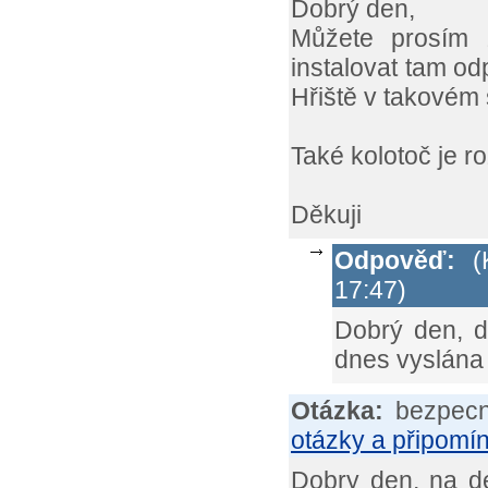
Dobrý den,
Můžete prosím z
instalovat tam o
Hřiště v takovém 
Také kolotoč je ro
Děkuji
Odpověď:
(K
17:47)
Dobrý den, d
dnes vyslána
Otázka:
bezpecn
otázky a připomí
Dobry den, na de