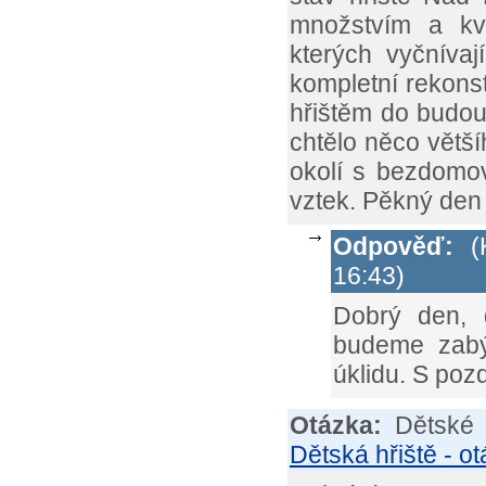
množstvím a kva
kterých vyčnívaj
kompletní rekonst
hřištěm do budouc
chtělo něco větší
okolí s bezdomovc
vztek. Pěkný de
Odpověď:
(K
16:43)
Dobrý den, 
budeme zabý
úklidu. S po
Otázka:
Dětské 
Dětská hřiště - o