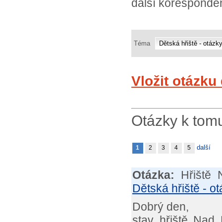
další koresponden
Téma
Vložit otázku
Otázky k tom
další
1
2
3
4
5
Otázka:
Hřiště
Dětská hřiště - o
Dobrý den,
stav hřiště Nad 