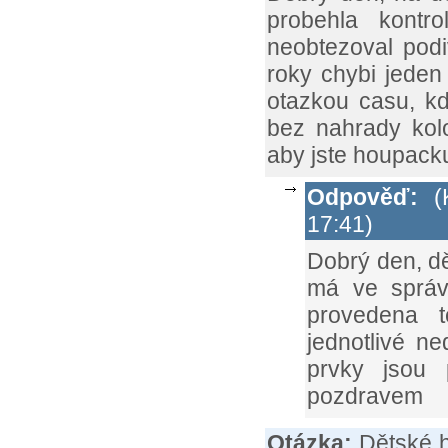
probehla kontr
neobtezoval podi
roky chybi jeden
otazkou casu, kd
bez nahrady kolo
aby jste houpacku
Odpověď:
(K
17:41)
Dobrý den, d
má ve správě
provedena t
jednotlivé n
prvky jsou 
pozdravem
Otázka:
Dětské h