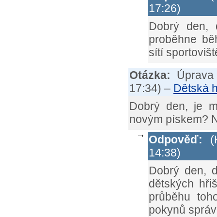
17:26)
Dobrý den, 
proběhne bě
sítí sportovi
Otázka:
Úprava 
17:34
) –
Dětská h
Dobrý den, je mo
novým pískem? Ne
Odpověď:
(K
14:38)
Dobrý den, d
dětských hři
průběhu toh
pokynů správ