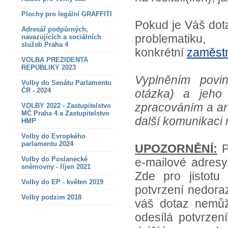
Plochy pro legální GRAFFITI
Pokud je Váš dota
Adresář podpůrných,
problematik
navazujících a sociálních
služeb Praha 4
konkrétní
zaměst
VOLBA PREZIDENTA
REPUBLIKY 2023
Vyplněním povin
Volby do Senátu Parlamentu
ČR - 2024
otázka) a jeho 
zpracováním a arc
VOLBY 2022 - Zastupitelstvo
MČ Praha 4 a Zastupitelstvo
další komunikaci m
HMP
Volby do Evropkého
parlamentu 2024
UPOZORNĚNÍ:
P
Volby do Poslanecké
e-mailové adresy
sněmovny - říjen 2021
Zde pro jistotu
Volby do EP - květen 2019
potvrzení nedoraz
Volby podzim 2018
váš dotaz nemůž
odesílá potvrze