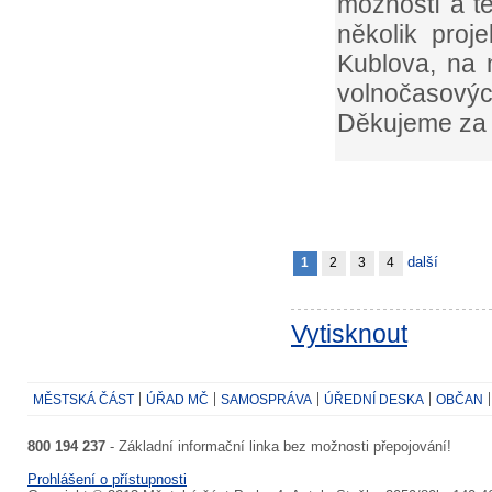
možností a t
několik proj
Kublova, na 
volnočasový
Děkujeme za 
další
1
2
3
4
Vytisknout
MĚSTSKÁ ČÁST
ÚŘAD MČ
SAMOSPRÁVA
ÚŘEDNÍ DESKA
OBČAN
800 194 237
- Základní informační linka bez možnosti přepojování!
Prohlášení o přístupnosti