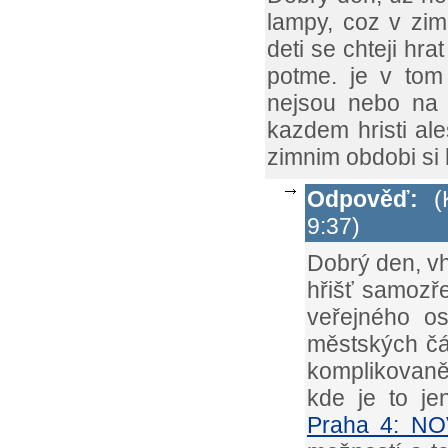
lampy, coz v zim
deti se chteji hr
potme. je v tom
nejsou nebo na t
kazdem hristi al
zimnim obdobi si 
Odpověď:
(K
9:37)
Dobrý den, vh
hřišť samozř
veřejného os
městských čás
komplikovaněj
kde je to je
Praha 4: NO