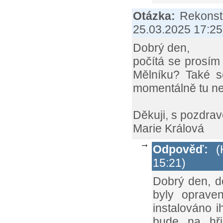
Otázka:
Rekonst
25.03.2025 17:25
Dobrý den,
počítá se prosím
Mělníku? Také se
momentálně tu ne
Děkuji, s pozdra
Marie Králová
Odpověď:
(K
15:21)
Dobrý den, d
byly oprave
instalováno 
bude na hři