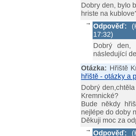
Dobry den, bylo 
hriste na kublove
Odpověď:
(K
17:32)
Dobrý den, 
následující 
Otázka:
Hřiště 
hřiště - otázky a
Dobrý den,chtěla 
Kremnické?
Bude někdy hřiš
nejlépe do doby 
Děkuji moc za o
Odpověď:
(K