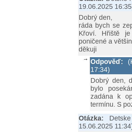
19.06.2025 16:35
Dobrý den,
ráda bych se zep
Křoví. Hřiště j
poničené a většin
děkuji
Odpověď:
(K
17:34)
Dobrý den, d
bylo poseká
zadána k op
termínu. S p
Otázka:
Detske
15.06.2025 11:34