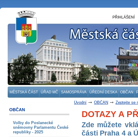
PŘIHLÁŠENÍ
MĚSTSKÁ ČÁST
ÚŘAD MČ
SAMOSPRÁVA
ÚŘEDNÍ DESKA
OBČAN
Úvodní
OBČAN
Zeptejte se 
OBČAN
DOTAZY A P
Volby do Poslanecké
Zde můžete vklá
sněmovny Parlamentu České
části Praha 4 a 
republiky - 2025