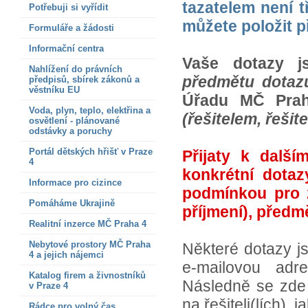
tazatelem není t
Potřebuji si vyřídit
můžete položit p
Formuláře a žádosti
Informační centra
Vaše dotazy j
Nahlížení do právních
předmětu dotaz
předpisů, sbírek zákonů a
věstníku EU
Úřadu MČ Prah
Voda, plyn, teplo, elektřina a
(řešitelem, řešite
osvětlení - plánované
odstávky a poruchy
Portál dětských hřišť v Praze
Přijaty k dalš
4
konkrétní dotaz
Informace pro cizince
podmínkou pro 
Pomáháme Ukrajině
příjmení), předm
Realitní inzerce MČ Praha 4
Nebytové prostory MČ Praha
Některé dotazy js
4 a jejich nájemci
e-mailovou adr
Katalog firem a živnostníků
Následně se zde 
v Praze 4
na řešiteli(lích),
Rádce pro volný čas