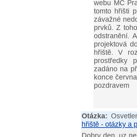
webu MČ Prah
tomto hřišti 
závažné nedo
prvků. Z toho
odstranění. 
projektová d
hřiště. V ro
prostředky 
zadáno na př
konce června 
pozdravem
Otázka:
Osvetlen
hřiště - otázky a
Dobry den, uz nek