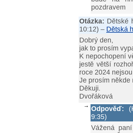
pozdravem
Otázka:
Dětské 
10:12
) –
Dětská h
Dobrý den,
jak to prosím vyp
K nepochopení vě
jestě větší rozho
roce 2024 nejsou 
Je prosím někde 
Děkuji.
Dvořáková
Odpověď:
(K
9:35)
Vážená paní