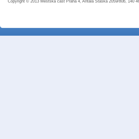
Copyright © 2013 Městská část Praha 4, Antala Staška 2059/80b, 140 4