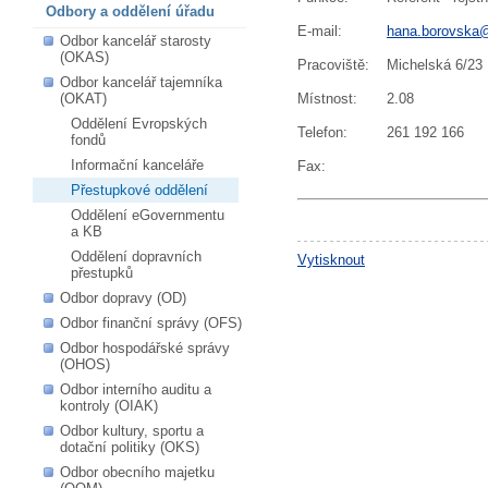
Odbory a oddělení úřadu
E-mail
:
hana.borovska
Odbor kancelář starosty
(OKAS)
Pracoviště
:
Michelská 6/23
Odbor kancelář tajemníka
(OKAT)
Místnost
:
2.08
Oddělení Evropských
Telefon
:
261 192 166
fondů
Informační kanceláře
Fax
:
Přestupkové oddělení
Oddělení eGovernmentu
a KB
Oddělení dopravních
Vytisknout
přestupků
Odbor dopravy (OD)
Odbor finanční správy (OFS)
Odbor hospodářské správy
(OHOS)
Odbor interního auditu a
kontroly (OIAK)
Odbor kultury, sportu a
dotační politiky (OKS)
Odbor obecního majetku