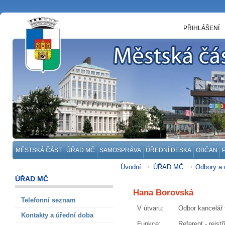
PŘIHLÁŠENÍ
MĚSTSKÁ ČÁST
ÚŘAD MČ
SAMOSPRÁVA
ÚŘEDNÍ DESKA
OBČAN
Úvodní
ÚŘAD MČ
Odbory a 
ÚŘAD MČ
Hana Borovská
Telefonní seznam
V útvaru
:
Odbor kancelář 
Kontakty a úřední doba
Funkce
:
Referent - rejst