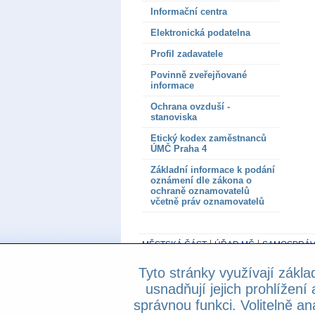
Informační centra
Elektronická podatelna
Profil zadavatele
Povinně zveřejňované
informace
Ochrana ovzduší -
stanoviska
Etický kodex zaměstnanců
ÚMČ Praha 4
Základní informace k podání
oznámení dle zákona o
ochraně oznamovatelů
včetně práv oznamovatelů
MĚSTSKÁ ČÁST
ÚŘAD MČ
SAMOSPRÁV
Tyto stránky využívají zákla
800 194 237
- Základní informační linka be
usnadňují jejich prohlížení 
Prohlášení o přístupnosti
správnou funkci. Volitelně an
Copyright © 2013 Městská část Praha 4, A