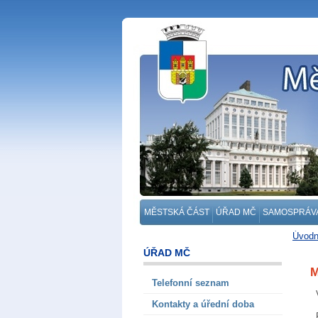
MĚSTSKÁ ČÁST
ÚŘAD MČ
SAMOSPRÁV
Úvodn
Odděle
ÚŘAD MČ
M
Telefonní seznam
Kontakty a úřední doba