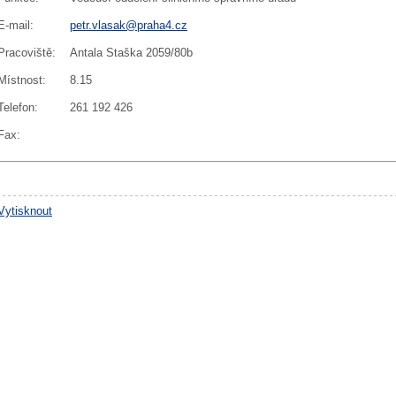
E-mail
:
petr.vlasak@praha4.cz
Pracoviště
:
Antala Staška 2059/80b
Místnost
:
8.15
Telefon
:
261 192 426
Fax
:
Vytisknout