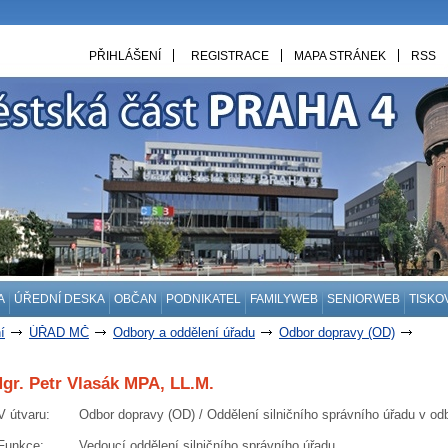
PŘIHLÁŠENÍ
REGISTRACE
MAPA STRÁNEK
RSS
A
ÚŘEDNÍ DESKA
OBČAN
PODNIKATEL
FAMILYWEB
SENIORWEB
TISKO
í
ÚŘAD MČ
Odbory a oddělení úřadu
Odbor dopravy (OD)
ní silničního správního úřadu v odboru dopravy
gr. Petr Vlasák MPA, LL.M.
V útvaru
:
Odbor dopravy (OD) / Oddělení silničního správního úřadu v od
Funkce
:
Vedoucí oddělení silničního správního úřadu