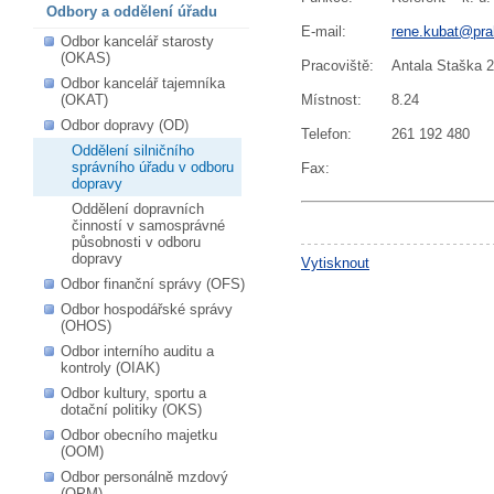
Odbory a oddělení úřadu
E-mail
:
rene.kubat@pra
Odbor kancelář starosty
(OKAS)
Pracoviště
:
Antala Staška 
Odbor kancelář tajemníka
(OKAT)
Místnost
:
8.24
Odbor dopravy (OD)
Telefon
:
261 192 480
Oddělení silničního
správního úřadu v odboru
Fax
:
dopravy
Oddělení dopravních
činností v samosprávné
působnosti v odboru
dopravy
Vytisknout
Odbor finanční správy (OFS)
Odbor hospodářské správy
(OHOS)
Odbor interního auditu a
kontroly (OIAK)
Odbor kultury, sportu a
dotační politiky (OKS)
Odbor obecního majetku
(OOM)
Odbor personálně mzdový
(OPM)