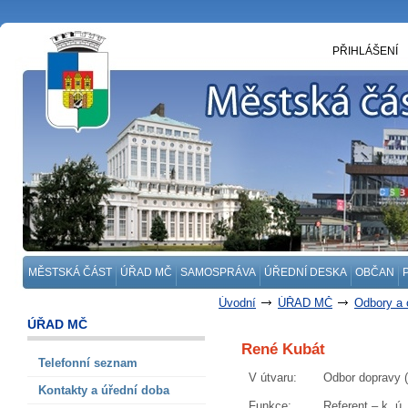
PŘIHLÁŠENÍ
MĚSTSKÁ ČÁST
ÚŘAD MČ
SAMOSPRÁVA
ÚŘEDNÍ DESKA
OBČAN
Úvodní
ÚŘAD MČ
Odbory a 
Oddělení silničního správního úřad
ÚŘAD MČ
René Kubát
Telefonní seznam
V útvaru
:
Odbor dopravy (
Kontakty a úřední doba
Funkce
:
Referent – k. ú.