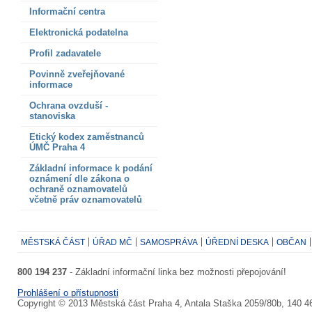
Informační centra
Elektronická podatelna
Profil zadavatele
Povinně zveřejňované
informace
Ochrana ovzduší -
stanoviska
Etický kodex zaměstnanců
ÚMČ Praha 4
Základní informace k podání
oznámení dle zákona o
ochraně oznamovatelů
včetně práv oznamovatelů
MĚSTSKÁ ČÁST
ÚŘAD MČ
SAMOSPRÁVA
ÚŘEDNÍ DESKA
OBČAN
800 194 237
- Základní informační linka bez možnosti přepojování!
Prohlášení o přístupnosti
Copyright © 2013 Městská část Praha 4, Antala Staška 2059/80b, 140 4