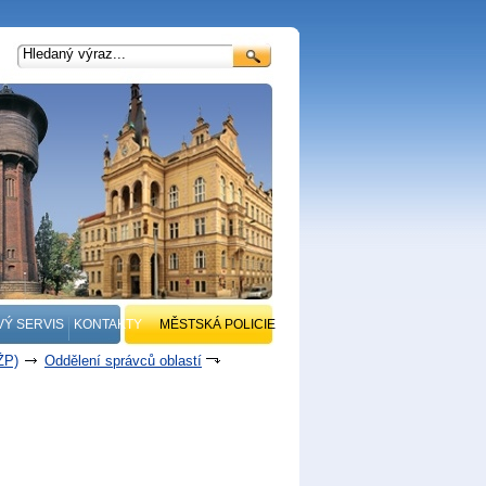
VÝ SERVIS
KONTAKTY
MĚSTSKÁ POLICIE
ŽP)
Oddělení správců oblastí