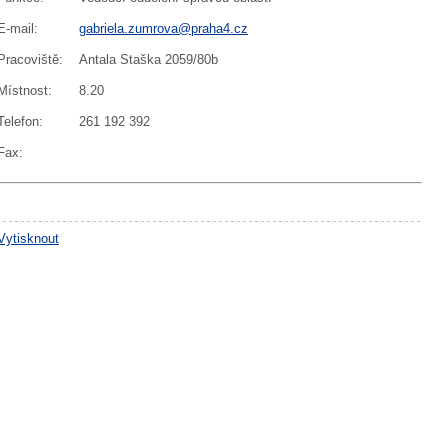
E-mail
:
gabriela.zumrova@praha4.cz
Pracoviště
:
Antala Staška 2059/80b
Místnost
:
8.20
Telefon
:
261 192 392
Fax
:
Vytisknout