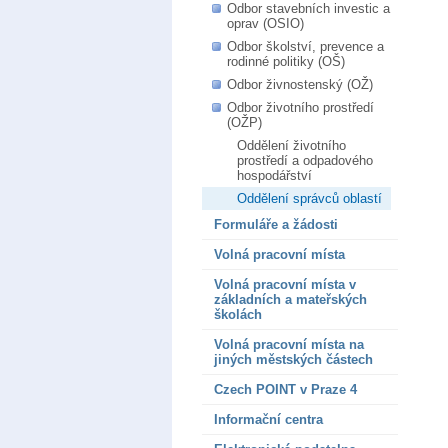
Odbor stavebních investic a
oprav (OSIO)
Odbor školství, prevence a
rodinné politiky (OŠ)
Odbor živnostenský (OŽ)
Odbor životního prostředí
(OŽP)
Oddělení životního
prostředí a odpadového
hospodářství
Oddělení správců oblastí
Formuláře a žádosti
Volná pracovní místa
Volná pracovní místa v
základních a mateřských
školách
Volná pracovní místa na
jiných městských částech
Czech POINT v Praze 4
Informační centra