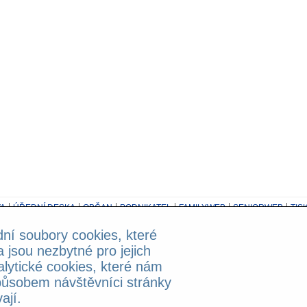
A
ÚŘEDNÍ DESKA
OBČAN
PODNIKATEL
FAMILYWEB
SENIORWEB
TIS
dní soubory cookies, které
z možnosti přepojování!
a jsou nezbytné pro jejich
alytické cookies, které nám
ntala Staška 2059/80b, 140 46 Praha 4 - Krč; Powered by
Publi
X
ůsobem návštěvníci stránky
ají.