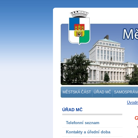
MĚSTSKÁ ČÁST
ÚŘAD MČ
SAMOSPRÁV
Úvodn
ÚŘAD MČ
G
Telefonní seznam
Kontakty a úřední doba