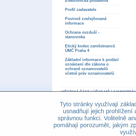
Elektronická podatelna
Profil zadavatele
Povinně zveřejňované
informace
Ochrana ovzduší -
stanoviska
Etický kodex zaměstnanců
ÚMČ Praha 4
Základní informace k podání
oznámení dle zákona o
ochraně oznamovatelů
včetně práv oznamovatelů
MĚSTSKÁ ČÁST
ÚŘAD MČ
SAMOSPRÁV
Tyto stránky využívají zákla
800 194 237
- Základní informační linka be
usnadňují jejich prohlížení 
Prohlášení o přístupnosti
správnou funkci. Volitelně an
Copyright © 2013 Městská část Praha 4, A
pomáhají porozumět, jakým zp
využív