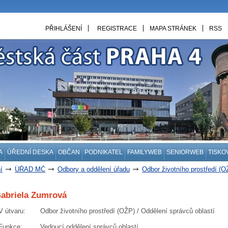
PŘIHLÁŠENÍ
REGISTRACE
MAPA STRÁNEK
RSS
A
ÚŘEDNÍ DESKA
OBČAN
PODNIKATEL
FAMILYWEB
SENIORWEB
TISKO
í
ÚŘAD MČ
Odbory a oddělení úřadu
Odbor životního prostředí (O
abriela Zumrová
V útvaru
:
Odbor životního prostředí (OŽP) / Oddělení správců oblastí
Funkce
:
Vedoucí oddělení správců oblastí