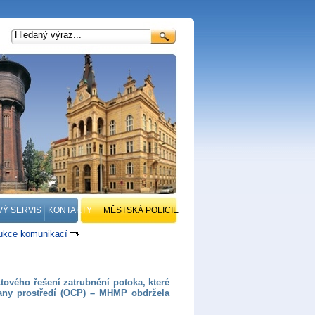
VÝ SERVIS
KONTAKTY
MĚSTSKÁ POLICIE
rukce komunikací
tového řešení zatrubnění potoka, které
rany prostředí (OCP) – MHMP obdržela