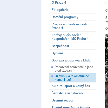
O Praze 4
P
Fotogalerie
C
Dotační programy
S
v
Rozpočet městské části
Praha 4
O
Zprávy o výsledcích
hospodaření MČ Praha 4
Bezpečnost
Bydlení
Doprava a doprava v klidu
Parkovací oprávnění a jeho
prodlužování
Uzavírky a rekonstrukce
komunikací
Kultura, sport a volný čas
Školství a vzdělávání
Územní rozvoj
Životní prostředí a čistota