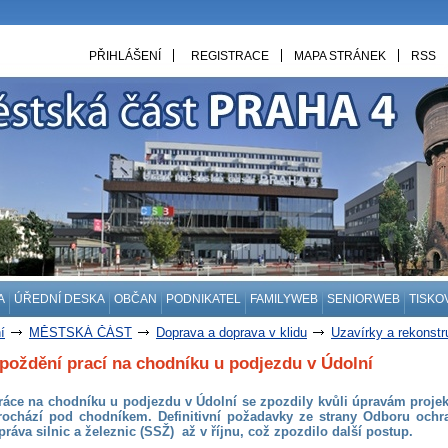
PŘIHLÁŠENÍ
REGISTRACE
MAPA STRÁNEK
RSS
A
ÚŘEDNÍ DESKA
OBČAN
PODNIKATEL
FAMILYWEB
SENIORWEB
TISKO
í
MĚSTSKÁ ČÁST
Doprava a doprava v klidu
Uzavírky a rekonst
poždění prací na chodníku u podjezdu v Údolní
ráce na chodníku u podjezdu v Údolní se zpozdily kvůli úpravám projek
rochází pod chodníkem. Definitivní požadavky ze strany Odboru och
práva silnic a železnic (SSŽ) až v říjnu, což zpozdilo další postup.