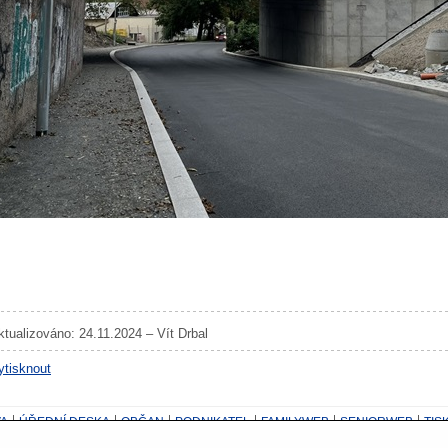
ktualizováno: 24.11.2024 – Vít Drbal
ytisknout
A
ÚŘEDNÍ DESKA
OBČAN
PODNIKATEL
FAMILYWEB
SENIORWEB
TIS