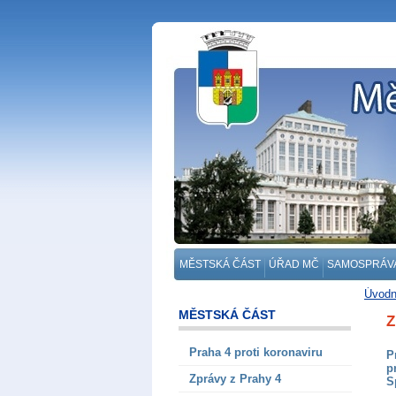
MĚSTSKÁ ČÁST
ÚŘAD MČ
SAMOSPRÁV
Úvodn
MĚSTSKÁ ČÁST
Z
Praha 4 proti koronaviru
P
p
Zprávy z Prahy 4
S