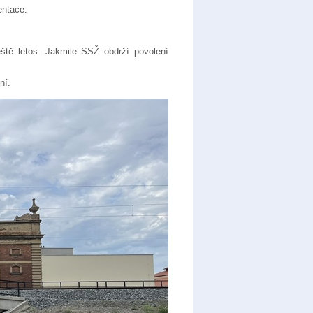
entace.
ště letos. Jakmile SSŽ obdrží povolení
ní.