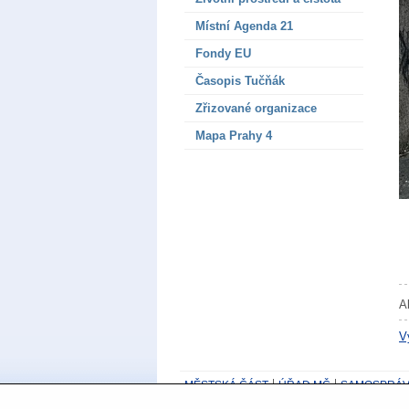
Místní Agenda 21
Fondy EU
Časopis Tučňák
Zřizované organizace
Mapa Prahy 4
A
V
MĚSTSKÁ ČÁST
ÚŘAD MČ
SAMOSPRÁV