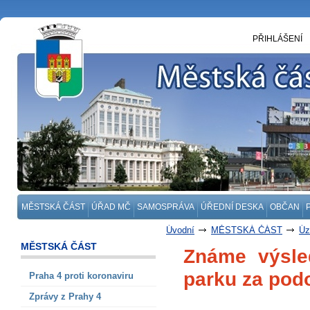
PŘIHLÁŠENÍ
MĚSTSKÁ ČÁST
ÚŘAD MČ
SAMOSPRÁVA
ÚŘEDNÍ DESKA
OBČAN
Úvodní
MĚSTSKÁ ČÁST
Úz
MĚSTSKÁ ČÁST
Známe výsled
parku za pod
Praha 4 proti koronaviru
Zprávy z Prahy 4