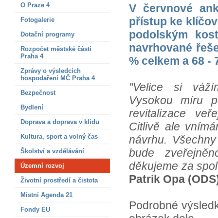
O Praze 4
V červnové ank
přístup ke klíčo
Fotogalerie
podolským kost
Dotační programy
navrhované řešen
Rozpočet městské části
Praha 4
% celkem a 68 -
Zprávy o výsledcích
hospodaření MČ Praha 4
"Velice si váží
Bezpečnost
Vysokou míru p
Bydlení
revitalizace veř
Doprava a doprava v klidu
Citlivě ale vním
Kultura, sport a volný čas
návrhu. Všechny 
bude zveřejně
Školství a vzdělávání
děkujeme za spol
Územní rozvoj
Patrik Opa (ODS
Životní prostředí a čistota
Místní Agenda 21
Podrobné výsledk
Fondy EU