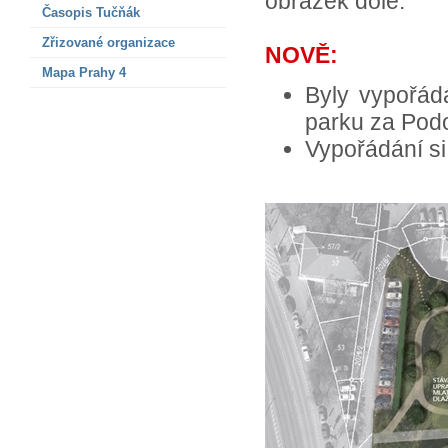
obrázek dole.
Časopis Tučňák
Zřizované organizace
NOVĚ:
Mapa Prahy 4
Byly vypořádá
parku za Pod
Vypořádání s