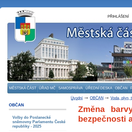
PŘIHLÁŠENÍ
MĚSTSKÁ ČÁST
ÚŘAD MČ
SAMOSPRÁVA
ÚŘEDNÍ DESKA
OBČAN
Úvodní
OBČAN
Voda, plyn, 
ČLÁNKY
OBČAN
Změna barvy
bezpečnosti 
Volby do Poslanecké
sněmovny Parlamentu České
republiky - 2025