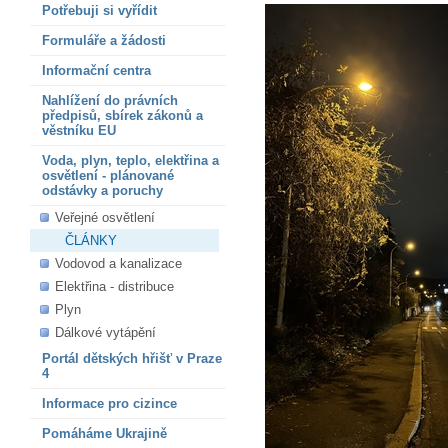
Potřebuji si vyřídit
Formuláře a žádosti
Informační centra
Nahlížení do právních
předpisů, sbírek zákonů a
věstníku EU
Voda, plyn, teplo, elektřina a
osvětlení - plánované
odstávky a poruchy
Veřejné osvětlení
ČLÁNKY
Vodovod a kanalizace
Elektřina - distribuce
Plyn
Dálkové vytápění
Portál dětských hřišť v Praze
4
Informace pro cizince
Pomáháme Ukrajině