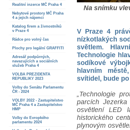
Realitní inzerce MČ Praha 4
Na snímku vle
Nebytové prostory MČ Praha
4 a jejich nájemci
Katalog firem a živnostníků
V Praze 4 práv
v Praze 4
nízkotlakých so
Rádce pro volný čas
světlem. Hlav
Plochy pro legální GRAFFITI
Technologie hla
Adresář podpůrných,
navazujících a sociálních
sodíkové výboj
služeb Praha 4
hlavním městě
VOLBA PREZIDENTA
svítidel, bude p
REPUBLIKY 2023
Volby do Senátu Parlamentu
ČR - 2024
„Technologie pr
VOLBY 2022 - Zastupitelstvo
parcích Jezerka 
MČ Praha 4 a Zastupitelstvo
osvětlení LED 
HMP
historického cen
Volby do Evropkého
parlamentu 2024
plynovým osvětle