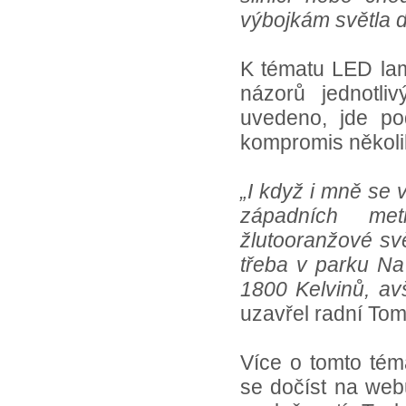
výbojkám světla d
K tématu LED lam
názorů jednotli
uvedeno, jde po
kompromis několik
„I když i mně se v
západních met
žlutooranžové sv
třeba v parku Na
1800 Kelvinů, av
uzavřel radní To
Více o tomto tém
se dočíst na web