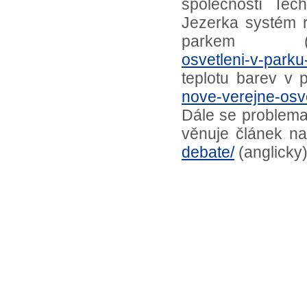
společností Tec
Jezerka systém r
parkem 
osvetleni-v-parku
teplotu barev v 
nove-verejne-osve
Dále se problema
věnuje článek n
debate/
(anglicky)