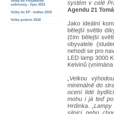
Volby do Poslanecké
systém v celé Pr
sněmovny - říjen 2021
Agendu 21 Tomá
Volby do EP - květen 2019
Volby podzim 2018
Jako ideální kom
bělejší světlo d
(čím bělejší svět
obyvatele (stud
nehodí se pro nav
LED lamp 3000 Ke
Kelvinů (vnímána 
„Velkou výhodou
minimálně do stra
ocení lidé bydlí
mohu i já teď po 
Hrdinka.
„Lampy 
silnici nebo cho