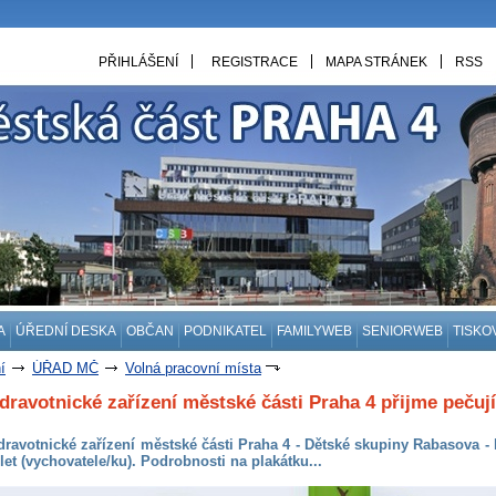
PŘIHLÁŠENÍ
REGISTRACE
MAPA STRÁNEK
RSS
A
ÚŘEDNÍ DESKA
OBČAN
PODNIKATEL
FAMILYWEB
SENIORWEB
TISKO
í
ÚŘAD MČ
Volná pracovní místa
dravotnické zařízení městské části Praha 4 přijme pečuj
dravotnické zařízení městské části Praha 4 - Dětské skupiny Rabasova - 
 let (vychovatele/ku). Podrobnosti na plakátku...