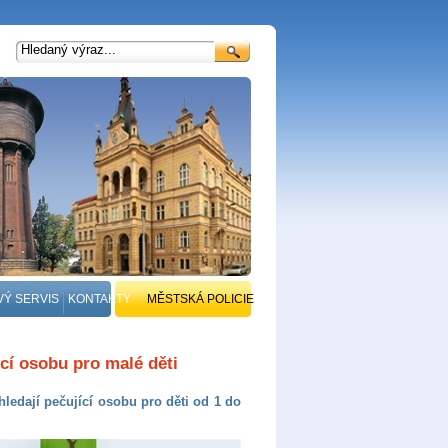
VÝ SERVIS
KONTAKTY
MĚSTSKÁ POLICIE
ící osobu pro malé děti
hledají pečující osobu pro děti od 1 do