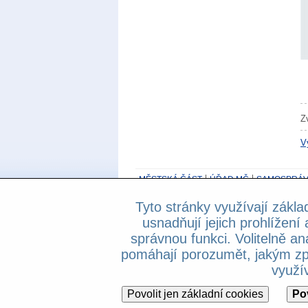
Z
V
MĚSTSKÁ ČÁST
ÚŘAD MČ
SAMOSPRÁV
Tyto stránky využívají zákla
800 194 237
- Základní informační linka be
usnadňují jejich prohlížení 
Prohlášení o přístupnosti
správnou funkci. Volitelně an
Copyright © 2013 Městská část Praha 4, A
pomáhají porozumět, jakým zp
využív
Povolit jen základní cookies
Po