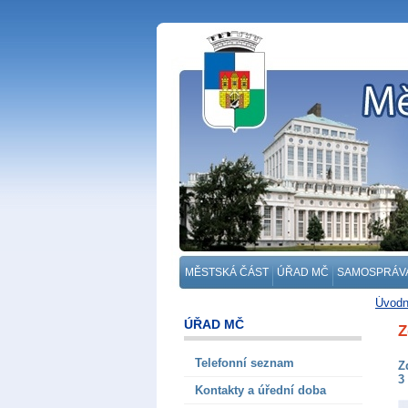
MĚSTSKÁ ČÁST
ÚŘAD MČ
SAMOSPRÁV
Úvodn
ÚŘAD MČ
Z
Telefonní seznam
Z
3
Kontakty a úřední doba