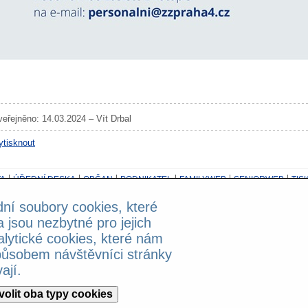
veřejněno: 14.03.2024 – Vít Drbal
ytisknout
A
ÚŘEDNÍ DESKA
OBČAN
PODNIKATEL
FAMILYWEB
SENIORWEB
TIS
dní soubory cookies, které
z možnosti přepojování!
a jsou nezbytné pro jejich
alytické cookies, které nám
ntala Staška 2059/80b, 140 46 Praha 4 - Krč; Powered by
Publi
X
ůsobem návštěvníci stránky
ají.
volit oba typy cookies