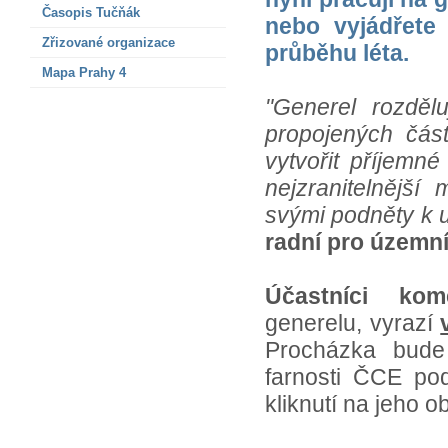
Časopis Tučňák
nebo vyjádřete
Zřizované organizace
průběhu léta.
Mapa Prahy 4
"Generel rozděl
propojených čás
vytvořit příjemn
nejzranitelnější
svými podněty k u
radní pro územní
Účastníci kom
generelu, vyrazí
Procházka bude
farnosti ČCE po
kliknutí na jeho o