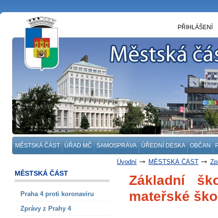
PŘIHLÁŠENÍ
MĚSTSKÁ ČÁST
ÚŘAD MČ
SAMOSPRÁVA
ÚŘEDNÍ DESKA
OBČAN
Úvodní
MĚSTSKÁ ČÁST
Zp
MĚSTSKÁ ČÁST
Základní šk
mateřské škol
Praha 4 proti koronaviru
Zprávy z Prahy 4