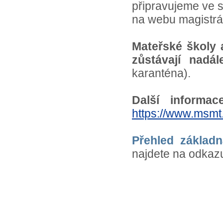
připravujeme ve s
na webu magistr
Mateřské školy 
zůstávají nad
karanténa).
Další informac
https://www.msmt.
Přehled základ
najdete na odka