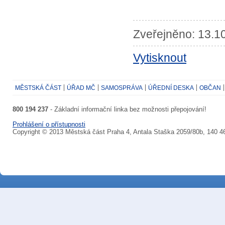
Zveřejněno: 13.10
Vytisknout
MĚSTSKÁ ČÁST
ÚŘAD MČ
SAMOSPRÁVA
ÚŘEDNÍ DESKA
OBČAN
800 194 237
- Základní informační linka bez možnosti přepojování!
Prohlášení o přístupnosti
Copyright © 2013 Městská část Praha 4, Antala Staška 2059/80b, 140 4