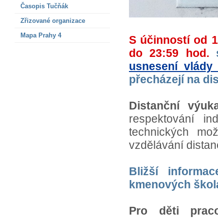
Časopis Tučňák
Zřizované organizace
Mapa Prahy 4
S účinností od 1
do 23:59 hod.
s
usnesení vlády
přecházejí na di
Distanční výuk
respektování in
technických mo
vzdělávání dista
Bližší informa
kmenových škol
Pro děti pra