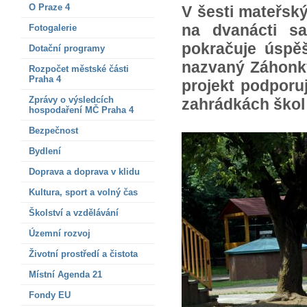
O Praze 4
V šesti mateřsk
na dvanácti sa
Fotogalerie
pokračuje úspěš
Dotační programy
nazvaný Záhonky
Rozpočet městské části
Praha 4
projekt podporu
Zprávy o výsledcích
zahrádkách škol j
hospodaření MČ Praha 4
Bezpečnost
Bydlení
Doprava a doprava v klidu
Kultura, sport a volný čas
Školství a vzdělávání
Územní rozvoj
Životní prostředí a čistota
Místní Agenda 21
Fondy EU