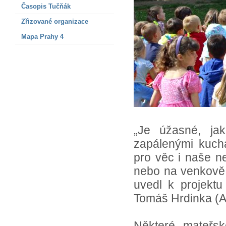
Časopis Tučňák
Zřizované organizace
Mapa Prahy 4
„Je úžasné, ja
zapálenými kucha
pro věc i naše 
nebo na venkově 
uvedl k projektu
Tomáš Hrdinka (
Některé mateřsk