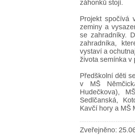
záhonků stojí.
Projekt spočívá
zeminy a vysazen
se zahradníky. 
zahradníka, kte
vystaví a ochutna
života semínka v 
Předškolní děti 
v MŠ Němčická,
Hudečkova), MŠ
Sedlčanská, Kot
Kavčí hory a MŠ 
Zveřejněno: 25.0