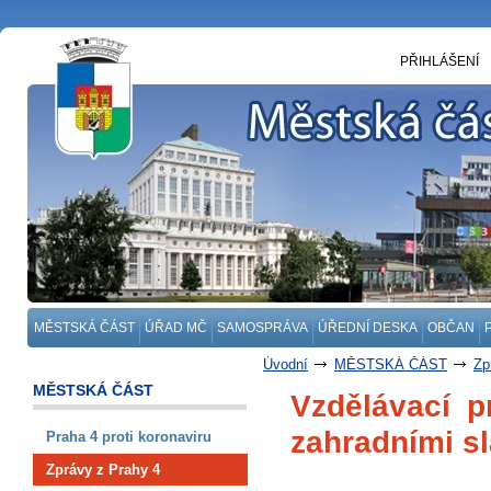
PŘIHLÁŠENÍ
MĚSTSKÁ ČÁST
ÚŘAD MČ
SAMOSPRÁVA
ÚŘEDNÍ DESKA
OBČAN
Úvodní
MĚSTSKÁ ČÁST
Zp
MĚSTSKÁ ČÁST
Vzdělávací p
zahradními s
Praha 4 proti koronaviru
Zprávy z Prahy 4