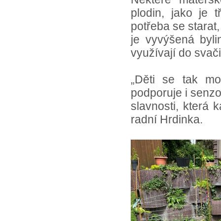
plodin, jako je 
potřeba se stara
je vyvýšená byl
využívají do sva
„Děti se tak m
podporuje i senz
slavnosti, která k
radní Hrdinka.