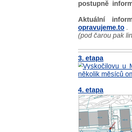
postupně inform
Aktuální info
opravujeme.to
.
(pod čarou pak li
3. etapa
4. etapa