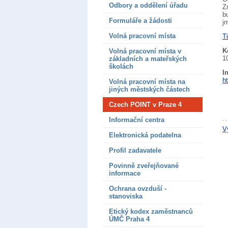
Odbory a oddělení úřadu
Z
b
Formuláře a žádosti
j
Volná pracovní místa
T
K
Volná pracovní místa v
1
základních a mateřských
školách
I
h
Volná pracovní místa na
jiných městských částech
Czech POINT v Praze 4
Informační centra
V
Elektronická podatelna
Profil zadavatele
Povinně zveřejňované
informace
Ochrana ovzduší -
stanoviska
Etický kodex zaměstnanců
ÚMČ Praha 4