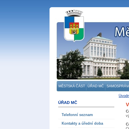
MĚSTSKÁ ČÁST
ÚŘAD MČ
SAMOSPRÁV
Úvodn
ÚŘAD MČ
V
C
Telefonní seznam
v
Kontakty a úřední doba
C
O