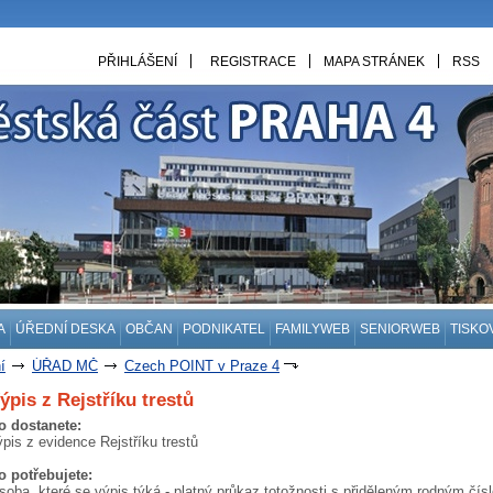
PŘIHLÁŠENÍ
REGISTRACE
MAPA STRÁNEK
RSS
A
ÚŘEDNÍ DESKA
OBČAN
PODNIKATEL
FAMILYWEB
SENIORWEB
TISKO
í
ÚŘAD MČ
Czech POINT v Praze 4
ýpis z Rejstříku trestů
o dostanete:
ýpis z evidence Rejstříku trestů
o potřebujete:
soba, které se výpis týká - platný průkaz totožnosti s přiděleným rodným čís