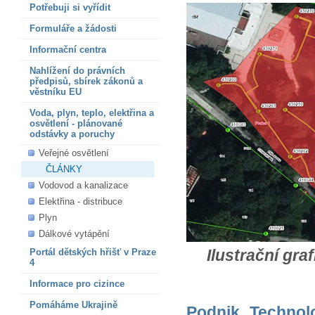
Potřebuji si vyřídit
Formuláře a žádosti
Informační centra
Nahlížení do právních
předpisů, sbírek zákonů a
věstníku EU
Voda, plyn, teplo, elektřina a
osvětlení - plánované
odstávky a poruchy
Veřejné osvětlení
ČLÁNKY
Vodovod a kanalizace
Elektřina - distribuce
Plyn
Dálkové vytápění
Ilustrační gra
Portál dětských hřišť v Praze
4
Informace pro cizince
Pomáháme Ukrajině
Podnik Technol