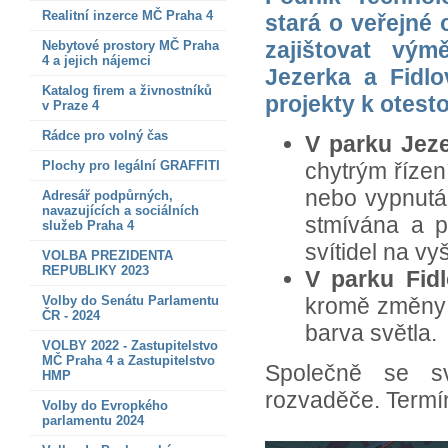
Realitní inzerce MČ Praha 4
stará o veřejné 
zajištovat vým
Nebytové prostory MČ Praha
4 a jejich nájemci
Jezerka a Fidlo
Katalog firem a živnostníků
projekty k otest
v Praze 4
Rádce pro volný čas
V parku Jez
Plochy pro legální GRAFFITI
chytrým řízen
nebo vypnutá,
Adresář podpůrných,
navazujících a sociálních
stmívána a př
služeb Praha 4
svítidel na vy
VOLBA PREZIDENTA
REPUBLIKY 2023
V parku Fid
Volby do Senátu Parlamentu
kromě změny i
ČR - 2024
barva světla.
VOLBY 2022 - Zastupitelstvo
MČ Praha 4 a Zastupitelstvo
Společně se sv
HMP
rozvaděče. Termín
Volby do Evropkého
parlamentu 2024