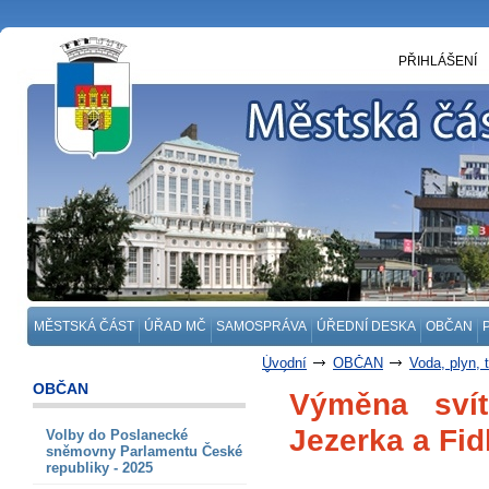
PŘIHLÁŠENÍ
MĚSTSKÁ ČÁST
ÚŘAD MČ
SAMOSPRÁVA
ÚŘEDNÍ DESKA
OBČAN
Úvodní
OBČAN
Voda, plyn, 
ČLÁNKY
OBČAN
Výměna svít
Jezerka a Fi
Volby do Poslanecké
sněmovny Parlamentu České
republiky - 2025