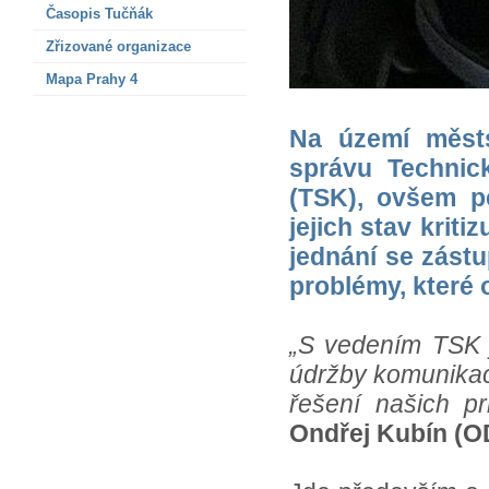
Časopis Tučňák
Zřizované organizace
Mapa Prahy 4
Na území městs
správu Technic
(TSK), ovšem p
jejich stav krit
jednání se zást
problémy, které 
„S vedením TSK j
údržby komunikac
řešení našich pr
Ondřej Kubín (O