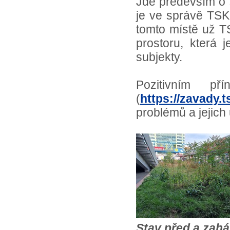
Jde především o 
je ve správě TSK
tomto místě už TS
prostoru, která 
subjekty.
Pozitivním p
(
https://zavady.t
problémů a jejich
Stav před a zahá