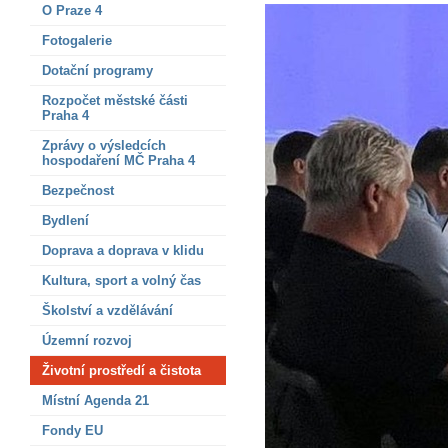
O Praze 4
Fotogalerie
Dotační programy
Rozpočet městské části
Praha 4
Zprávy o výsledcích
hospodaření MČ Praha 4
Bezpečnost
Bydlení
Doprava a doprava v klidu
Kultura, sport a volný čas
Školství a vzdělávání
Územní rozvoj
Životní prostředí a čistota
Místní Agenda 21
Fondy EU