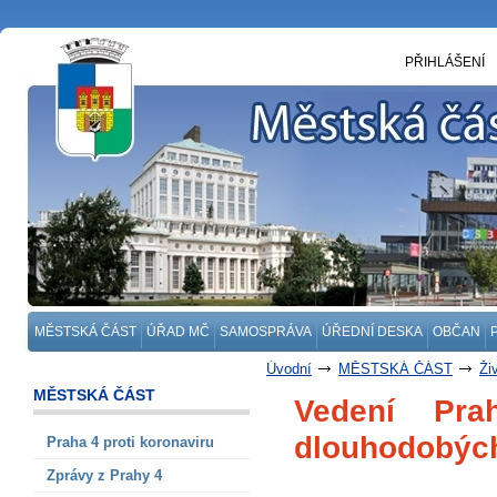
PŘIHLÁŠENÍ
MĚSTSKÁ ČÁST
ÚŘAD MČ
SAMOSPRÁVA
ÚŘEDNÍ DESKA
OBČAN
Úvodní
MĚSTSKÁ ČÁST
Ži
MĚSTSKÁ ČÁST
Vedení Pr
dlouhodobých
Praha 4 proti koronaviru
Zprávy z Prahy 4