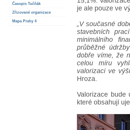
15,1%. Valorizace
Časopis Tučňák
je ale pouze ve vý
Zřizované organizace
Mapa Prahy 4
„V současné době
stavebních pra
minimálního fin
průběžné údržby 
dobře víme, že n
celou míru vyhl
valorizaci ve výš
Hroza.
Valorizace bude 
které obsahují uj