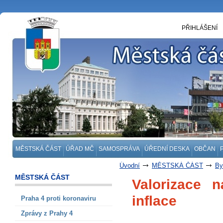
PŘIHLÁŠENÍ
MĚSTSKÁ ČÁST
ÚŘAD MČ
SAMOSPRÁVA
ÚŘEDNÍ DESKA
OBČAN
Úvodní
MĚSTSKÁ ČÁST
By
MĚSTSKÁ ČÁST
Valorizace 
inflace
Praha 4 proti koronaviru
Zprávy z Prahy 4