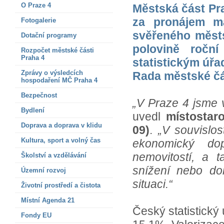
O Praze 4
Městská část Pra
za pronájem ma
Fotogalerie
svěřeného městs
Dotační programy
polovině roční
Rozpočet městské části
Praha 4
statistickým úřa
Zprávy o výsledcích
Rada městské čá
hospodaření MČ Praha 4
Bezpečnost
„V Praze 4 jsme 
Bydlení
uvedl
místostar
Doprava a doprava v klidu
09)
.
„V souvislos
Kultura, sport a volný čas
ekonomický do
nemovitostí, a 
Školství a vzdělávání
snížení nebo do
Územní rozvoj
situaci.“
Životní prostředí a čistota
Místní Agenda 21
Český statistický 
Fondy EU