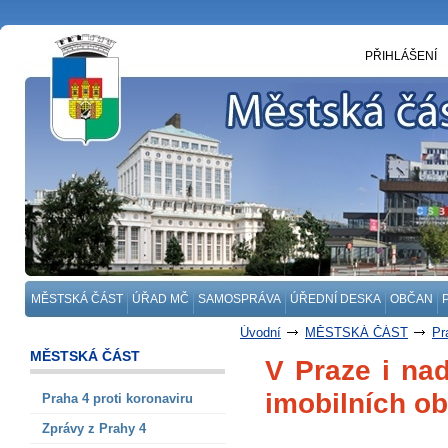
PŘIHLÁŠENÍ
MĚSTSKÁ ČÁST
ÚŘAD MČ
SAMOSPRÁVA
ÚŘEDNÍ DESKA
OBČAN
Úvodní
MĚSTSKÁ ČÁST
Pr
MĚSTSKÁ ČÁST
V Praze i na
imobilních o
Praha 4 proti koronaviru
Zprávy z Prahy 4