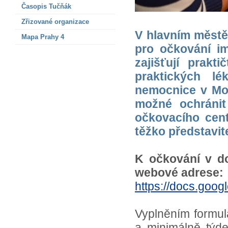
Časopis Tučňák
Zřizované organizace
V hlavním městě 
Mapa Prahy 4
pro očkování im
zajišťují prakt
praktických lé
nemocnice v Mot
možné ochránit
očkovacího cent
těžko představit
K očkování v do
webové adrese:
https://docs.g
Vyplněním formu
a minimálně týd