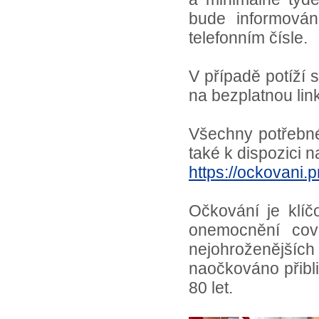
bude informová
telefonním čísle.
V případě potíží 
na bezplatnou lin
Všechny potřebné
také k dispozici 
https://ockovani.
Očkování je klí
onemocnění cov
nejohroženějšíc
naočkováno přibl
80 let.