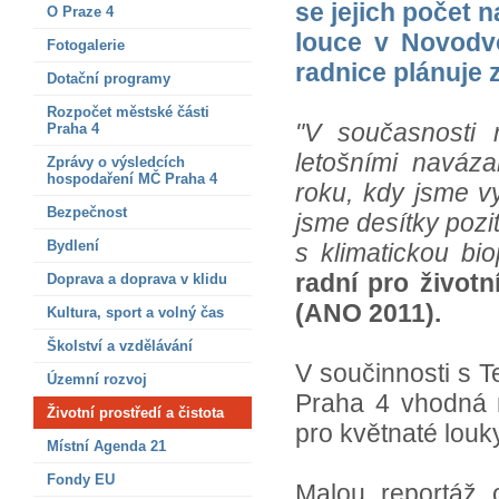
se jejich počet 
O Praze 4
louce v Novodvo
Fotogalerie
radnice plánuje z
Dotační programy
Rozpočet městské části
"V současnosti 
Praha 4
letošními naváza
Zprávy o výsledcích
hospodaření MČ Praha 4
roku, kdy jsme vy
Bezpečnost
jsme desítky pozit
Bydlení
s klimatickou bio
radní pro život
Doprava a doprava v klidu
(ANO 2011).
Kultura, sport a volný čas
Školství a vzdělávání
V součinnosti s 
Územní rozvoj
Praha 4 vhodná m
Životní prostředí a čistota
pro květnaté louk
Místní Agenda 21
Fondy EU
Malou reportáž 