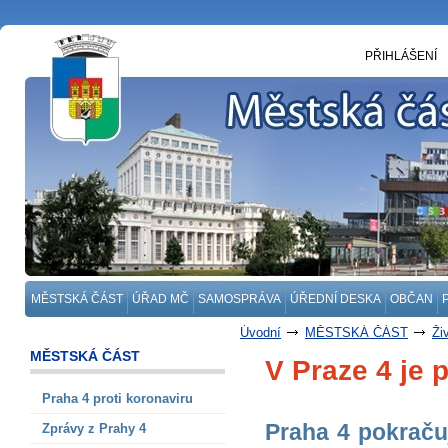
PŘIHLÁŠENÍ
MĚSTSKÁ ČÁST
ÚŘAD MČ
SAMOSPRÁVA
ÚŘEDNÍ DESKA
OBČAN
Úvodní
MĚSTSKÁ ČÁST
Ži
MĚSTSKÁ ČÁST
V Praze 4 je 
Praha 4 proti koronaviru
Praha 4 pokraču
Zprávy z Prahy 4