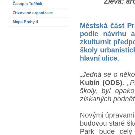
Zleva: ar
Časopis Tučňák
Zřizované organizace
Mapa Prahy 4
Městská část Pr
podle návrhu a
zkulturnit před
školy urbanisti
hlavní ulice.
„Jedná se o někol
Kubín (ODS)
.
„P
školy, byl opak
získaných podnět
Novými úpravami 
budovou staré ško
Park bude celý 