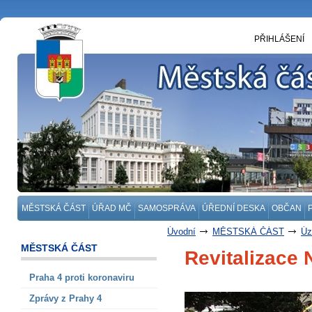
PŘIHLÁŠENÍ
MĚSTSKÁ ČÁST
ÚŘAD MČ
SAMOSPRÁVA
ÚŘEDNÍ DESKA
OBČAN
Úvodní
MĚSTSKÁ ČÁST
Úz
MĚSTSKÁ ČÁST
Revitalizace
Praha 4 proti koronaviru
Zprávy z Prahy 4