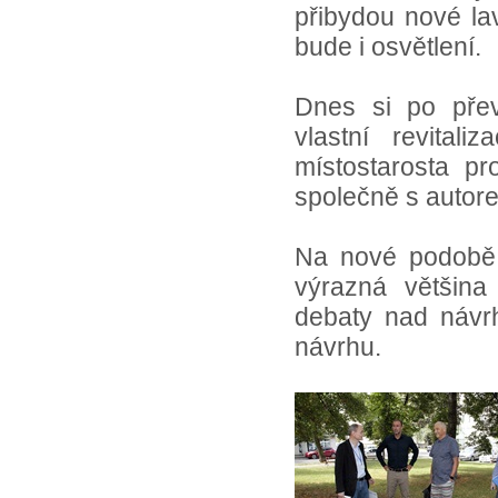
přibydou nové la
bude i osvětlení.
Dnes si po přev
vlastní revital
místostarosta p
společně s autor
Na nové podobě 
výrazná většina 
debaty nad návr
návrhu.