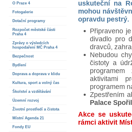
uskuteční na R
O Praze 4
mohou návštěvní
Fotogalerie
opravdu pestrý.
Dotační programy
Připraveno j
Rozpočet městské části
Praha 4
divadlo pro d
Zprávy o výsledcích
dravců, zahr
hospodaření MČ Praha 4
Nebudou chyb
Bezpečnost
čistoty a úd
Bydlení
programem 
Doprava a doprava v klidu
aktivitami 
Kultura, sport a volný čas
programem na
Školství a vzdělávání
Zpestřením a
Územní rozvoj
Palace Spoři
Životní prostředí a čistota
Akce se uskut
Místní Agenda 21
rámci aktivit Mí
Fondy EU