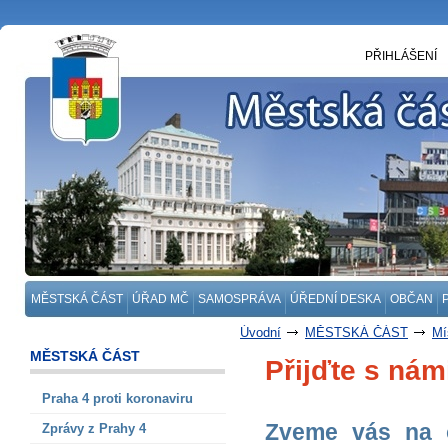
PŘIHLÁŠENÍ
MĚSTSKÁ ČÁST
ÚŘAD MČ
SAMOSPRÁVA
ÚŘEDNÍ DESKA
OBČAN
Úvodní
MĚSTSKÁ ČÁST
Mí
MĚSTSKÁ ČÁST
Přijďte s nám
Praha 4 proti koronaviru
Zveme vás na o
Zprávy z Prahy 4