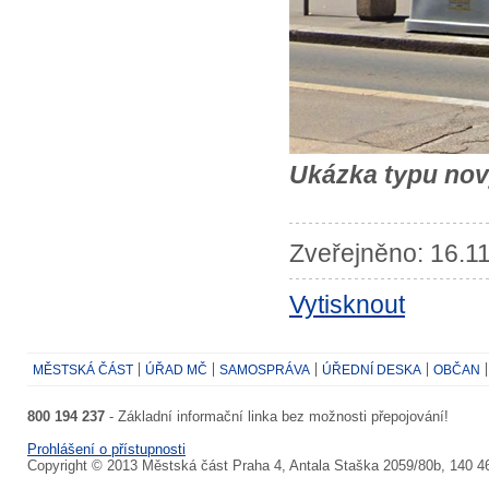
Ukázka typu nov
Zveřejněno: 16.11
Vytisknout
MĚSTSKÁ ČÁST
ÚŘAD MČ
SAMOSPRÁVA
ÚŘEDNÍ DESKA
OBČAN
800 194 237
- Základní informační linka bez možnosti přepojování!
Prohlášení o přístupnosti
Copyright © 2013 Městská část Praha 4, Antala Staška 2059/80b, 140 4