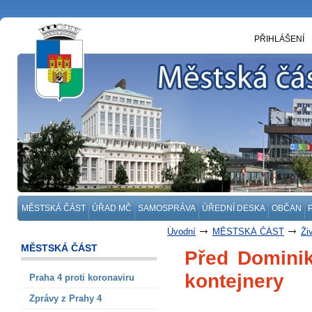
PŘIHLÁŠENÍ
MĚSTSKÁ ČÁST
ÚŘAD MČ
SAMOSPRÁVA
ÚŘEDNÍ DESKA
OBČAN
Úvodní
MĚSTSKÁ ČÁST
Ži
MĚSTSKÁ ČÁST
Před Domini
kontejnery
Praha 4 proti koronaviru
Zprávy z Prahy 4