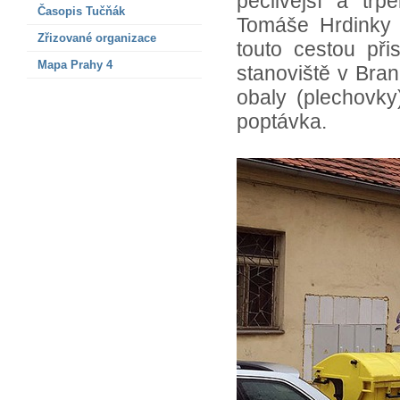
pečlivější a trp
Časopis Tučňák
Tomáše Hrdinky v
Zřizované organizace
touto cestou přis
Mapa Prahy 4
stanoviště v Bran
obaly (plechovky
poptávka.