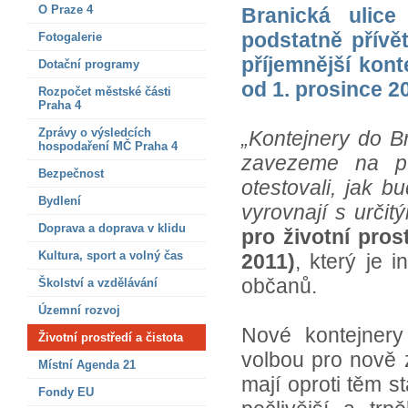
O Praze 4
Branická ulice
podstatně přívět
Fotogalerie
příjemnější kont
Dotační programy
od 1. prosince 2
Rozpočet městské části
Praha 4
Zprávy o výsledcích
„Kontejnery do B
hospodaření MČ Praha 4
zavezeme na pů
Bezpečnost
otestovali, jak 
Bydlení
vyrovnají s urči
Doprava a doprava v klidu
pro životní pro
Kultura, sport a volný čas
2011)
, který je 
občanů.
Školství a vzdělávání
Územní rozvoj
Nové kontejnery
Životní prostředí a čistota
volbou pro nově 
Místní Agenda 21
mají oproti těm s
Fondy EU