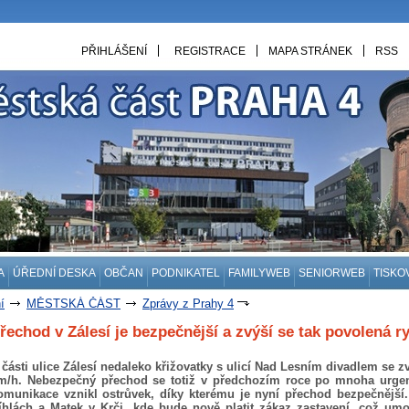
PŘIHLÁŠENÍ
REGISTRACE
MAPA STRÁNEK
RSS
A
ÚŘEDNÍ DESKA
OBČAN
PODNIKATEL
FAMILYWEB
SENIORWEB
TISKO
í
MĚSTSKÁ ČÁST
Zprávy z Prahy 4
řechod v Zálesí je bezpečnější a zvýší se tak povolená r
 části ulice Zálesí nedaleko křižovatky s ulicí Nad Lesním divadlem se 
m/h. Nebezpečný přechod se totiž v předchozím roce po mnoha urgen
omunikace vznikl ostrůvek, díky kterému je nyní přechod bezpečnější. 
íhlách a Matek v Krči, kde bude nově platit zákaz zastavení, což um