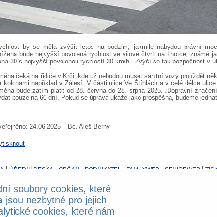
ychlost by se měla zvýšit letos na podzim, jakmile nabydou právní mo
nížena bude nejvyšší povolená rychlost ve vilové čtvrti na Lhotce, známé 
óna 30 s nejvyšší povolenou rychlostí 30 km/h. „Zvýší se tak bezpečnost v uli
měna čeká na řidiče v Krči, kde už nebudou muset sanitní vozy projíždět něk
e kolonami například v Zálesí. V části ulice Ve Štíhlách a v celé délce ulic
měna bude zatím platit od 28. června do 28. srpna 2025. „Dopravní značení
ydat pouze na 60 dní. Pokud se úprava ukáže jako prospěšná, budeme jednat o 
veřejněno: 24.06.2025 – Bc. Aleš Berný
ytisknout
A
ÚŘEDNÍ DESKA
OBČAN
PODNIKATEL
FAMILYWEB
SENIORWEB
TIS
dní soubory cookies, které
z možnosti přepojování!
a jsou nezbytné pro jejich
alytické cookies, které nám
ntala Staška 2059/80b, 140 46 Praha 4 - Krč; Powered by
Publi
X