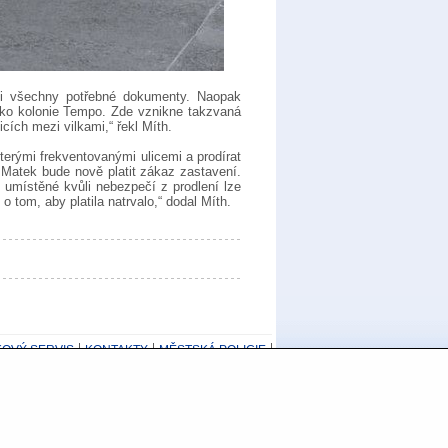
ci všechny potřebné dokumenty. Naopak
jako kolonie Tempo. Zde vznikne takzvaná
cích mezi vilkami,“ řekl Míth.
terými frekventovanými ulicemi a prodírat
e Matek bude nově platit zákaz zastavení.
 umístěné kvůli nebezpečí z prodlení lze
tom, aby platila natrvalo,“ dodal Míth.
KOVÝ SERVIS
KONTAKTY
MĚSTSKÁ POLICIE