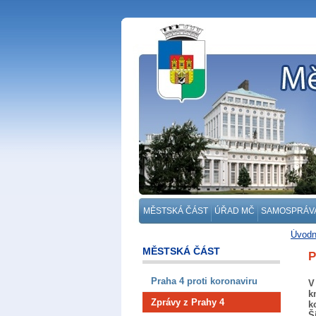
MĚSTSKÁ ČÁST
ÚŘAD MČ
SAMOSPRÁV
Úvodn
MĚSTSKÁ ČÁST
P
Praha 4 proti koronaviru
V
k
Zprávy z Prahy 4
k
Š