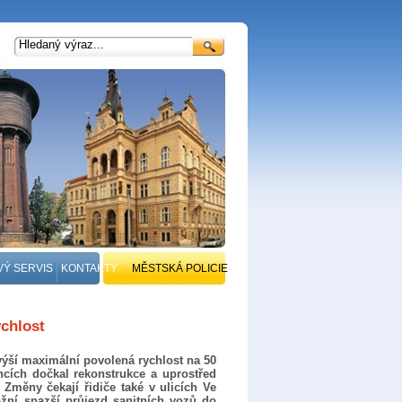
VÝ SERVIS
KONTAKTY
MĚSTSKÁ POLICIE
ychlost
zvýší maximální povolená rychlost na 50
cích dočkal rekonstrukce a uprostřed
Změny čekají řidiče také v ulicích Ve
ožní snazší průjezd sanitních vozů do