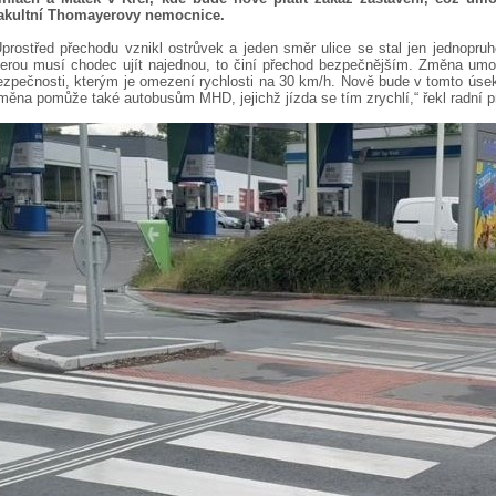
akultní Thomayerovy nemocnice.
Uprostřed přechodu vznikl ostrůvek a jeden směr ulice se stal jen jednopruh
terou musí chodec ujít najednou, to činí přechod bezpečnějším. Změna umož
ezpečnosti, kterým je omezení rychlosti na 30 km/h. Nově bude v tomto úseku
měna pomůže také autobusům MHD, jejichž jízda se tím zrychlí,“ řekl radní p