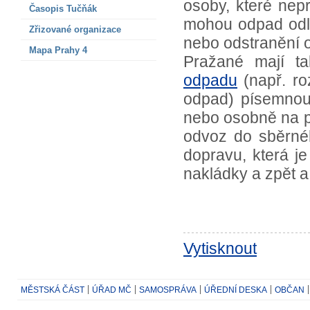
osoby, které nep
Časopis Tučňák
mohou odpad odlož
Zřizované organizace
nebo odstranění 
Mapa Prahy 4
Pražané mají ta
odpadu
(např. ro
odpad) písemnou
nebo osobně na 
odvoz do sběrné
dopravu, která j
nakládky a zpět 
Vytisknout
MĚSTSKÁ ČÁST
ÚŘAD MČ
SAMOSPRÁVA
ÚŘEDNÍ DESKA
OBČAN