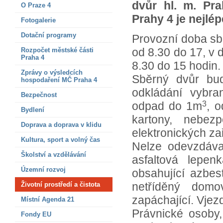
dvůr hl. m. Pr
O Praze 4
Prahy 4 je nejlé
Fotogalerie
Dotační programy
Provozní doba sbě
od 8.30 do 17, v 
Rozpočet městské části
Praha 4
8.30 do 15 hodin.
Zprávy o výsledcích
Sběrný dvůr bud
hospodaření MČ Praha 4
odkládání vybr
Bezpečnost
odpad do 1m
3
, o
Bydlení
kartony, nebez
Doprava a doprava v klidu
elektronických zař
Kultura, sport a volný čas
Nelze odevzdáva
Školství a vzdělávání
asfaltová lepen
Územní rozvoj
obsahující azbes
netříděný domo
Životní prostředí a čistota
zapáchající. Vjez
Místní Agenda 21
Právnické osoby,
Fondy EU