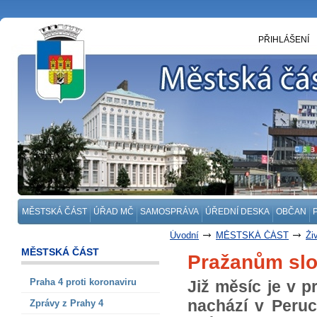
PŘIHLÁŠENÍ
MĚSTSKÁ ČÁST
ÚŘAD MČ
SAMOSPRÁVA
ÚŘEDNÍ DESKA
OBČAN
Úvodní
MĚSTSKÁ ČÁST
Ži
MĚSTSKÁ ČÁST
Pražanům slo
Praha 4 proti koronaviru
Již měsíc je v p
nachází v Peruc
Zprávy z Prahy 4