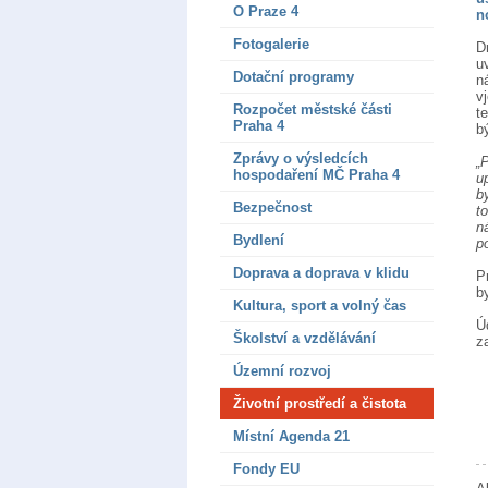
O Praze 4
n
Fotogalerie
D
u
Dotační programy
n
v
Rozpočet městské části
t
Praha 4
b
Zprávy o výsledcích
„
hospodaření MČ Praha 4
u
b
Bezpečnost
t
n
Bydlení
p
Doprava a doprava v klidu
P
b
Kultura, sport a volný čas
Ú
Školství a vzdělávání
z
Územní rozvoj
Životní prostředí a čistota
Místní Agenda 21
Fondy EU