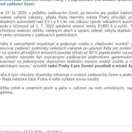
ové zadávací řízení.
ne 23. 11. 2020, v průběhu zadávacího řízení, po termínu pro podání žádostí
vedené veřejné zakázky, přijala Rada hlavního města Prahy přísnější p
ákladních automobilů nad 3,5 t a 6 t do zón zákazu vjezdu nákladních autom
jezdu s účinnosti od 1. 7. 2022 splněním emisní normy EURO 6 a vyšší. Ta
echnickou realizaci údržby veřejných ploch a správu zeleně, nebyla dopř
ýt proto vyhrazena v zadávacích podmínkách.
Praha 4 samozřejmě respektuje a podporuje snahu o zlepšování ovzduší 
pravovat zadávací podmínky veřejných zakázek po uplynutí lhůty pro podání p
y se splnění přísnějších emisních pravidel týkalo až 80 % poptávaného rozs
oto splnění nemohlo být současnými zadávacími podmínkami garantován
ávaznosti na jednomyslné doporučení hodnotící komise soutěž zrušila a v
odmínkami novou,“
vysvětlil
radní Prahy 4 pro životní prostředí a místní
raha 4 nyní všechny účastníky informuje o zrušení zadávacího řízení a podl
y Rada městské části Praha 4 měla vyhlásit novou soutěž.
držba zelně a ostatních ploch a péče o zařízení na nich umístěných, na
ajištěna.