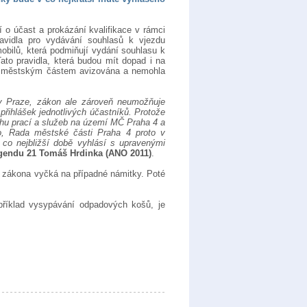
 o účast a prokázání kvalifikace v rámci
ravidla pro vydávání souhlasů k vjezdu
obilů, která podmiňují vydání souhlasu k
to pravidla, která budou mít dopad i na
edu městským částem avizována a nemohla
v Praze, zákon ale zároveň neumožňuje
řihlášek jednotlivých účastníků. Protože
ahu prací a služeb na území MČ Praha 4 a
o, Rada městské části Praha 4 proto v
 co nejbližší době vyhlásí s upravenými
 Agendu 21 Tomáš Hrdinka (ANO 2011)
.
e zákona vyčká na případné námitky. Poté
příklad vysypávání odpadových košů, je