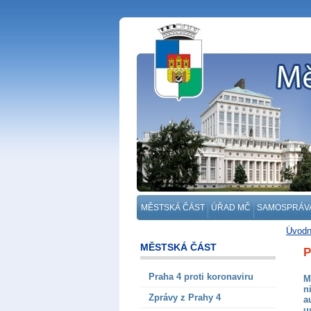
MĚSTSKÁ ČÁST
ÚŘAD MČ
SAMOSPRÁV
Úvodn
MĚSTSKÁ ČÁST
P
Praha 4 proti koronaviru
M
n
Zprávy z Prahy 4
a
u