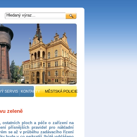
VÝ SERVIS
KONTAKTY
MĚSTSKÁ POLICIE
ávu zeleně
 ostatních ploch a péče o zařízení na
ní přísnějších pravidel pro nákladní
erém se až v průběhu zadávacího řízení
y bude v co nejkratší lhůtě vyhlášeno