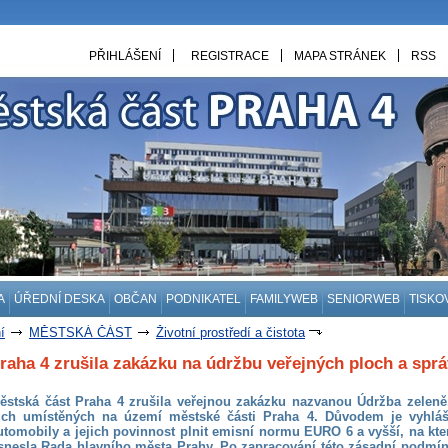
PŘIHLÁŠENÍ
REGISTRACE
MAPA STRÁNEK
RSS
A
ÚŘEDNÍ DESKA
OBČAN
PODNIKATEL
FAMILYWEB
SENIORWEB
TISKO
í
MĚSTSKÁ ČÁST
Životní prostředí a čistota
raha 4 zrušila zakázku na údržbu veřejných ploch a spr
ěstská část Praha 4 zrušila veřejnou zakázku nazvanou Údržba zeleně,
ich umístěných na území městské části Praha 4. Důvodem je vyhláše
utomobily a jejich povinnost plnit emisní normu EURO 6 a vyšší, na kt
snesla Rada hlavního města Prahy, Po zapracování této zásadní podmínk